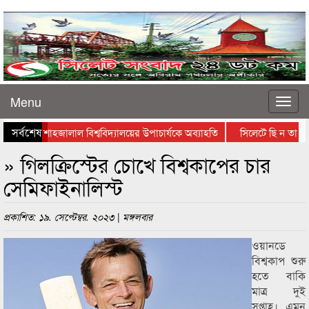
Menu
সর্বশেষ
শাহজালাল বিশ্ববিদ্যালয়ের উপাচার্যকে অব্যাহতি
সিলেটে ছি ন তা ই কা
চার দিন পর রোদে স্বস্তি, হাওরের কৃষকদের ধান কাটা–শুকানোর ধুম
» গিলক্রিস্টের চোখে বিশ্বকাপের চার
সেমিফাইনালিস্ট
প্রকাশিত: ১৯. সেপ্টেম্বর. ২০২৩ | মঙ্গলবার
ওয়ানডে
বিশ্বকাপ শুরু
হতে বাকি
মাত্র দুই
সপ্তাহ। এমন