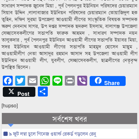
সাধারণ সম্পাদক জুনেদ মিয়া , পূর্ব পৈলনপুর ইউনিয়ন পরিষদের চেয়ারম্যান
সিয়াব উদ্দিন ,লালাবাজার ইউনিয়ন পরিষদের চেয়ারম্যান তোয়াজিদুল হক
তুহিন, দক্ষিণ সুরমা উপজেলা আওয়ামী লীগের সাংস্কৃতিক বিষয়ক সম্পাদক
অরুণ দেবনাথ সাগর, উপ দপ্তর সম্পাদক ছদরুল ইসলাম, বালাগঞ্জ উপজেলা
সেচ্ছাসেবকলীগের সভাপতি ফারুক আহমদ , সাধারণ সম্পাদক নয়ন
তালুকদার , পূর্ব পৈলনপুর ইউনিয়ন আওয়ামী লীগের সভাপতি ইয়াবর মিয়া,
সদর ইউনিয়ন আওয়ামী লীগের সভাপতি মাহমুদ হোসেন মাছুম ,
আওয়ামীলীগ নেতা আসাদুর রহমান আসাদ সহ উপজেলা আওয়ামী লীগ
ইউনিয়ন আওয়ামী লীগ, যুবলীগ, সেচ্ছাসেবকলীগ, ছাত্রলীগের নেতৃবৃন্দ
উপস্থিত ছিলেন।
Facebook
Twitter
Email
WhatsApp
Line
Print
Viber
Share
Share
Post
[hupso]
সর্বশেষ খবর
৯ ফুট লম্বা চুলে গিনেজ ওয়ার্ল্ড রেকর্ড গড়লেন রেনু