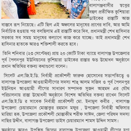
বালাগঞ্জবাসীর স্বপ্নের
বহুল প্রতীক্ষিত কুশিয়ারা
ডাইকের রাস্তাটি আজ
বাস্তবে রূপ নিয়েছে। এটি ছিল এই অঞ্চলের মানুষের প্রাণের দাবি, আর আমি
নির্বাচিত হওয়ায় পর বলছিলাম এই রাস্তাটি করে দিব, প্রধানমন্ত্রী শেখ হাসিনার
সরকার সব সময় মানুষের কল্যাণে কাজ করে যাচ্ছে। তাই প্রধানমন্ত্রী শেখ
হাসিনার হাতকে আরও শক্তিশালী করতে হবে।
তিনি শনিবার (২৩ সেপ্টেম্বর) প্রায় ২০ কোটি টাকা ব্যায়ে বালাগঞ্জ উপজেলার
পূর্ব পৈলনপুর ইউনিয়নের কুশিয়ারা ডাইকের রাস্তার শুভ উদ্বোধন অনুষ্ঠানে
প্রধান অতিথির বক্তব্য কথাগুলো বলেন।
সিলেট এল.জি.ই.ডি. নির্বাহী প্রকৌশলী ফারুক হোসেনের সভাপতিত্বে ও
বালাগঞ্জ উপজেলা আওয়ামীলীগের সদস্য শাহ্ আলম সজিব ও পূর্ব পৈলনপুর
ইউনিয়ন আওয়ামী লীগের সাধারণ সম্পাদক সুজন আহমদ এর যৌথ
পরিচালনায় রাস্তা উদ্বোধনী অনুষ্ঠানে বিশেষ অতিথির বক্তব্য রাখেন সিলেট
এল.জি.ই.ডি র সাবেক নির্বাহী প্রকৌশলী মো. ইনামুল কবীর , বালাগঞ্জ
উপজেলা চেয়ারম্যান মোস্তাকুর রহমান মফুর , উপজেলা নির্বাহী অফিসার
মারিয়া হক, উপজেলা প্রকৌশলী মোস্তাকীম শরীফ সাঈদ, জেলা পরিষদ সদস্য
নাছির উদ্দীন, বালাগঞ্জ উপজেলা ভাইস চেয়ারম্যান শামস উদ্দিন সামস।
অনুষ্ঠানে আরও উপস্থিত ছিলেন বালাগঞ্জ উপজেলা আওয়ামী লীগের যুগ্ম