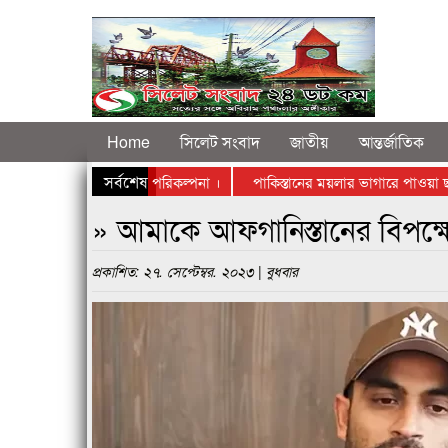
Home
সিলেট সংবাদ
জাতীয়
আন্তর্জাতিক
সর্বশেষ
ং প্ল্যান্ট সিলেটে স্থাপনের পরিকল্পনা ।
পাকিস্তানের ময়লার ভাগারে পাওয়া ছত্রা
ের বি রু দ্ধে রাস্তায় নামলেন ব্যবসায়ীরা
» আমাকে আফগানিস্তানের বিপক্
প্রকাশিত: ২৭. সেপ্টেম্বর. ২০২৩ | বুধবার