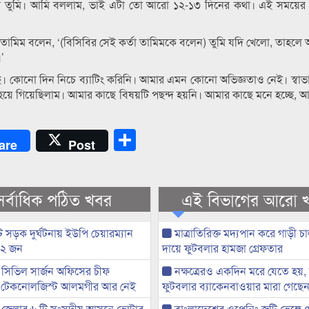
ো না তুমি। আমি বললাম, ভাই এটা তো আরো ১২-১৩ দিনের কথা। এই সময়ের 
য়। তামিম বলেন, ‘(বিসিবির সেই কর্তা তামিমকে বলেন) তুমি যদি খেলো, তাহল
ো।’
। কোনো দিন নিচে ব্যাটিং করিনি। আমার এমন কোনো অভিজ্ঞতাও নেই। স্বা
হয়ে গিয়েছিলাম। আমার কাছে বিষয়টি পছন্দ হয়নি। আমার কাছে মনে হচ্ছে,
Share
are
Post
সর্বাধিক পঠিত খবর
এই বিভাগের আরো 
 সড়ক দুর্ঘটনায় ইউপি চেয়ারম্যান
মাত্রাতিরিক্ত মদ্যপান করে গাড়ী 
 ২ জন
দায়ে ফুটবলার হামজা গ্রেফতার
সিভিল সার্জন অফিসের চীফ
নক্ষত্রেরও একদিন মরে যেতে হয়, কি
 টেকনোলজিস্ট আলমগীর আর নেই
ফুটবলার ব্যাকেনবাওয়ার মারা গেছে
 জেলার ৬ টি সংসদীয় আসনে ভোটার
বাংলাদেশের ওপেনিং জুটি ভেঙ্গে 