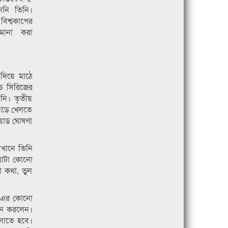
ননি তিনি।
িশ্বকাপের
মানা করা
 দিয়ে মাঠে
চ সিরিজের
নি। তৃতীয়
ানডে খেলতে
োয়াড ঘোষণা
েখানে তিনি
থাটা কোনো
া কথা, ভুল
নে এর কোনো
ফোন করলেন।
েলাতে হবে।