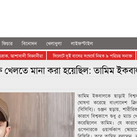
ফিচার
বিনোদন
খেলাধুলা
লাইফস্টাইল
ক, আশাবাদী বিজ্ঞানীরা
সিলেটে দুই বাসের সংঘর্ষে নিহত ৯ পরিচয় সনাক্ত
ষে খেলতে মানা করা হয়েছিল: তামিম ইকব
তামিম ইকবালকে ছাড়াই বিশ্
ঘোষণা করেছে বাংলাদেশ ক্রি
(বিসিবি)। গুঞ্জন ছড়ায়, শারীরিক
কারণে বিশ্বকাপে শুধু ৫ ম্যাচ খেল
করেছিলেন তামিম। যে কারণে
ওপেনারকে ওয়ার্ল্ডকাপ স্কোয়া
বিসিবি। তবে তামিম বললেন,