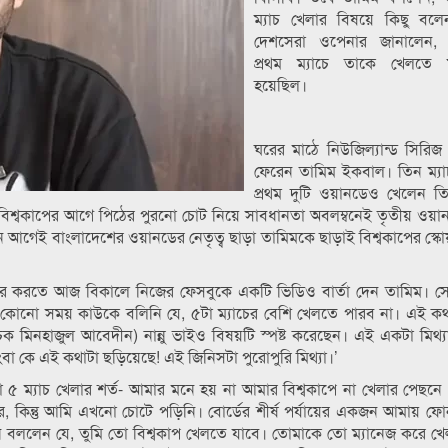
ম্যাচ খেলার বিষয়ে কিছু বলে
দেশসেরা ওপেনার জানালেন, ব
প্রথম ম্যাচে তাকে খেলতে 
হয়েছিল।
ঘরের মাঠে নিউজিল্যান্ড সিরিজ
ফেরেন তামিম ইকবাল। তিন ম্যা
প্রথম দুটি ওয়ানডেও খেলেন তি
, বিশ্বকাপের আগে পিঠের পুরনো চোট নিয়ে সাবধানতা অবলম্বনেই তৃতীয় ওয়
িন আগেই বাংলাদেশের ওয়ানডের নেতৃত্ব ছাড়া তামিমকে ছাড়াই বিশ্বকাপের স্ক
্কার করতে আজ বিকালে নিজের ফেসবুকে একটি ভিডিও বার্তা দেন তামিম। স
 কোনো সময় কাউকে বলিনি যে, ৫টা ম্যাচের বেশি খেলতে পারব না। এই ক
ক মিনহাজুল আবেদীন) নান্নু ভাইও বিষয়টি স্পষ্ট করেছেন। এই একটা মিথ্য
া কে এই কথাটা ছড়িয়েছে! এই জিনিসটা পুরোপুরি মিথ্যা।’
া ৫ ম্যাচ খেলার শর্ত- আমার মনে হয় না আমার বিশ্বকাপে না খেলার পেছ
, কিন্তু আমি এখনো চোটে পড়িনি। বোর্ডের শীর্ষ পর্যায়ের একজন আমায় 
ি বললেন যে, তুমি তো বিশ্বকাপ খেলতে যাবে। তোমাকে তো ম্যানেজ করে খ