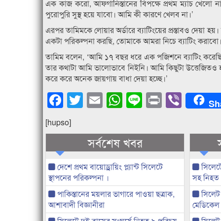
এক কাজ করো, আফগানিস্তানের বিপক্ষে প্রথম ম্যাচ খেল
পুরোপুরি সুস্থ হয়ে যাবো। আমি কী কারণে খেলব না।’
এরপর তামিমকে লোয়ার অর্ডারে ব্যাটিংয়ের প্রস্তাবও দেয়া হ
একটা পরিকল্পনা করছি, তোমাকে আমরা নিচে ব্যাটিং করাব
তামিম বলেন, ‘আমি ১৭ বছর ধরে এক পজিশনে ব্যাটিং করেছি
তার কথাটা আমি ভালোভাবে নিইনি। আমি কিছুটা উত্তেজিতও 
করে করে অনেক জায়গায় বাধা দেয়া হচ্ছে।’
Facebook
Twitter
Email
WhatsApp
Line
Print
Viber
Sh
[hupso]
সর্বশেষ খবর
দেশে প্রথম বায়োড্রায়িং প্ল্যান্ট সিলেটে
সিলেটে
স্থাপনের পরিকল্পনা ।
সহ নিহত
পাকিস্তানের ময়লার ভাগারে পাওয়া ছত্রাক,
সিলেট 
আশাবাদী বিজ্ঞানীরা
মেডিকেল
সিলেটে দুই বাসের সংঘর্ষে নিহত ৯ পরিচয়
সিলেট