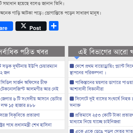
টি সমাধান হয়েছে বলেও জানান তিনি।
 অনেক গাড়ি আটকা পড়ে। ভোগান্তিতে পড়েন সাধারণ মানুষ।
Share
are
Post
সর্বাধিক পঠিত খবর
এই বিভাগের আরো 
 সড়ক দুর্ঘটনায় ইউপি চেয়ারম্যান
দেশে প্রথম বায়োড্রায়িং প্ল্যান্ট সি
 ২ জন
স্থাপনের পরিকল্পনা ।
সিভিল সার্জন অফিসের চীফ
পাকিস্তানের ময়লার ভাগারে পাওয়া 
 টেকনোলজিস্ট আলমগীর আর নেই
আশাবাদী বিজ্ঞানীরা
 জেলার ৬ টি সংসদীয় আসনে ভোটার
সিলেটে দুই বাসের সংঘর্ষে নিহত
৭ লক্ষ ১৫ হাজার ৪৮৮
সনাক্ত
েজে সিকৃবিতে প্রতারণা
প্রতিমাসে ২৫০ কোটি টাকা প্রতার
মাধ্যমে নিয়ে যাচ্ছে চাইনিজরা
্ট্রের পথে প্রধানমন্ত্রী শেখ হাসিনা
একে একে ভেঙে পড়ল সেতুর সাত গ