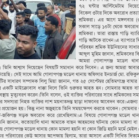
৭২ ঘন্টার আল্টিমেটাম দিয়ে
বিকেল ৩টার দিকে অবরোধ প্রত্য
শ্রমিকরা। এর আগে মঙ্গলবার (
সকাল সাড়ে ১০টা থেকে অবরোধ 
শ্রমিকরা। তারা রাস্তায় গাড়ি ব্য
গাড়ি আটকে রাখেন।এ ব্যাপারে 
পরিবহন শ্রমিক ইউনিয়নের সাধা
আব্দুল মুহিম জানান, শ্রমিকদের 
আমরা গোলাপগঞ্জ মডেল থানা
েছি। তিনি আশ্বাস দিয়েছেন বিষয়টি সমাধান করে দিবেন। এ জন্য আমরা আবার
ে নিয়েছি। সেই সাথে আমি গোলাপগঞ্জ মডেল থানায় অফিসার ইনচার্জ মো. রফিক
িটির সাধারণ সম্পাদক লিলু মিয়া জানান, গত ২৫ সেপ্টেম্বর হেতিমগঞ্জে বাঘা
দের একটি মাইক্রোবাস ধাক্কা দিলে তিনি গুরুতর আহত হন। সোমবার আহত 
ায় মৃত্যুবরণ করেন।তিনি বলেন, ওই ব্যক্তির পরিবারের সাথে শ্রমিকদের 
ের সদস্যরা নিহত ব্যক্তির লাশ ময়নাতদন্ত ছাড়া দাফনের আবেদন করে।এজন্য
র প্রয়োজন হয়। কিন্তু নানা অজুহাতে তিনি সময়ক্ষেপণ করতে থাকেন। সোমবার
ট-জকিগঞ্জ সড়ক অবরোধ করে রেখেছিলাম।এ বিষয়ে গোলাপগঞ্জ মডেল থানার 
 তিনি জানান, কতোয়ালি থানা আমাকে বাছন আহমদের ঘটনায় কোন মামলা বা
গোলাপগঞ্জ মডেল থানায় কোন মামলা হয়নি বা কোন জিডি হয়নি মর্মে মেইল প
র পরিবারের কেউ আসার অপেক্ষায় ছিলাম, তারা আসলে একটি লিখিত দিতাম।