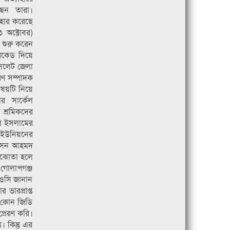
ছেন তারা।
াহার করেছে
৩ অক্টোবর)
শুরু করেন
ারিকেড দিয়ে
সিলেট জেলা
রণ সম্পাদক
বিষয়টি নিয়ে
র সার্কেল
 শ্রমিকদের
ুল ইসলামের
র ইউনিয়নের
বাসন আহমদ
সমঝোতা হলে
 গোলাপগঞ্জ
 ওসি জানান
ভারপ্রাপ্ত
 কোন জিডি
্রেরণ করি।
 কিন্তু এর