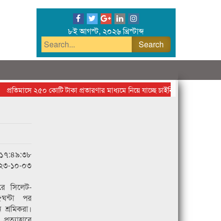
৮ই আগস্ট, ২০২৬ খ্রিস্টাব্দ
্রতিমাসে ২৫০ কোটি টাকা প্রতারণার মাধ্যমে নিয়ে যাচ্ছে চাইনিজরা
একে একে ভ
১৭:৪৯:৩৮
১০-০৩
রে সিলেট-
ঘন্টা পর
 শ্রমিকরা।
্রত্যাহারে