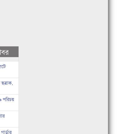
খবর
লেটে
ছত্রাক,
 ৯ পরিচয়
ণার
ার্ডার