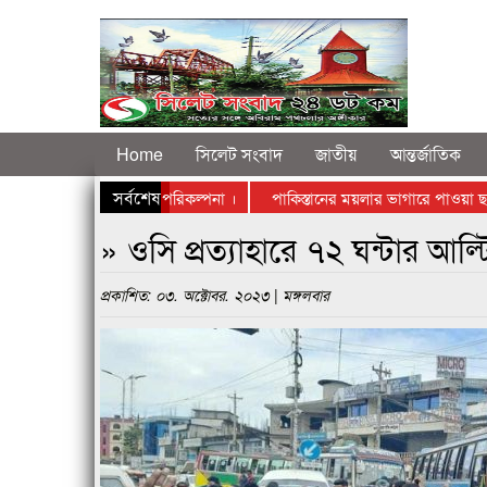
Home
সিলেট সংবাদ
জাতীয়
আন্তর্জাতিক
সর্বশেষ
 প্ল্যান্ট সিলেটে স্থাপনের পরিকল্পনা ।
পাকিস্তানের ময়লার ভাগারে পাওয়া ছত্রাক
র বি রু দ্ধে রাস্তায় নামলেন ব্যবসায়ীরা
» ওসি প্রত্যাহারে ৭২ ঘন্টার আল্
প্রকাশিত: ০৩. অক্টোবর. ২০২৩ | মঙ্গলবার