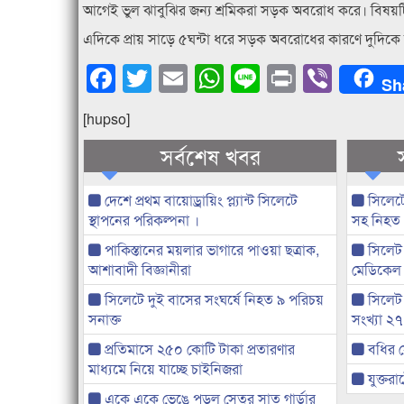
আগেই ভুল ঝাবুঝির জন্য শ্রমিকরা সড়ক অবরোধ করে। বিষয়
এদিকে প্রায় সাড়ে ৫ঘন্টা ধরে সড়ক অবরোধের কারণে দুদিকে
Facebook
Twitter
Email
WhatsApp
Line
Print
Viber
Sh
[hupso]
সর্বশেষ খবর
দেশে প্রথম বায়োড্রায়িং প্ল্যান্ট সিলেটে
সিলেটে
স্থাপনের পরিকল্পনা ।
সহ নিহত
পাকিস্তানের ময়লার ভাগারে পাওয়া ছত্রাক,
সিলেট 
আশাবাদী বিজ্ঞানীরা
মেডিকেল
সিলেটে দুই বাসের সংঘর্ষে নিহত ৯ পরিচয়
সিলেট
সনাক্ত
সংখ্যা ২
প্রতিমাসে ২৫০ কোটি টাকা প্রতারণার
বধির স
মাধ্যমে নিয়ে যাচ্ছে চাইনিজরা
যুক্তরাষ
একে একে ভেঙে পড়ল সেতুর সাত গার্ডার