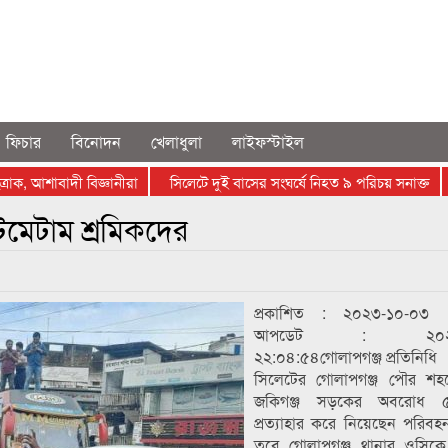
ফিচার
বিনোদন
খেলাধুলা
লাইফস্টাইল
, আশাবাদী বিজ্ঞানীরা
সিলেটে দুই বাসের সংঘর্ষে নিহত ৯ পরিচয় সনাক্ত
প
টিমেটাম শ্রমিকদের
প্রকাশিত : ২০২৩-১০-০৩ 
আপডেট : ২০২৩-
২২:০৪:৫৪গোলাপগঞ্জ প্রতিনিধি
সিলেটের গোলাপগঞ্জ পৌর শহ
জকিগঞ্জ সড়কের অবরোধ ৫
প্রত্যাহার করে নিয়েছেন পরিবহন
তবে গোলাপগঞ্জ থানার ওসিকে প