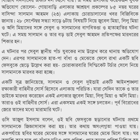
অভিযোগ তোলেন- গোয়াবাড়ি এলাকার আশ্রয়ণ প্রকল্পের ৮৫ নম্বর ঘরের
বাসিন্দা সালমান আহমদ (২৩) এলাকায় চোরাচালানের খবর বিজিবিকে
জানায়। ২৮ সেপ্টেম্বর সন্ধ্যা সাড়ে ৬টায় বিষয়টি নিয়ে জুবেল মিয়া, লিলু মিয়া
ও অলি মিয়াদের সঙ্গে সেবুল ও সালমানের বাগবিতণ্ডা ও হাতাহাতির ঘটনা
ঘটে। এ সময় সালমান ও তার বড় ভাই সেবুল আহমদ প্রতিপক্ষের মারধরের
শিকার হন।
এ ঘটনার পর সেবুল স্থানীয় পাঁচ যুবকের নাম উল্লেখ করে থানায় অভিযোগ
দেন। এরপর সালমানকে হাত-পা বাঁধা ও মেঝেতে ফেলে রাখা একটি ছবি
ফেসবুকে ছেড়ে উল্লেখ করা হয়- চোরাকারবারি সিন্ডিকেট টর্চার সেলে নিয়ে
সালমানকে মারধর করা হচ্ছে।
একটি সূত্র জানিয়েছে, সালমান ও সেবুল দুইভাই একটি আইনশৃঙ্খলা
রক্ষাকারী বাহিনীর সোর্স হিসেবে এলাকায় পরিচিত। যারা সেদিন তাকে ও তার
ভাইকে মারধর করেছেন একই এলাকার জুবেল মিয়া, লিলু মিয়া ও অলি মিয়া।
তারাও ওই বাহিনীর সোর্স। এরা একসময় একই সঙ্গে চলতেন। পূর্ব বিরোধের
জেরে তাদের মধ্যে মারামারি ঘটে।
ওসি তাজুল ইসলাম বলেন, ওই ছবি ফেসবুকে ছড়ানোর ঘটনায় প্রথমে
সালমানকে জিজ্ঞাসাবাদ করা হয়। তার কথায় অসংলগ্নতা পাওয়া যায়।
একপর্যায়ে ছবির ঘরের মেঝের সঙ্গে সালমানের ঘরের মেঝে মিলে যায়। ঘর
তল্লাশি করে হাত-পা বাঁধার দড়িও পায় পুলিশ। পরে তদন্তে পুলিশ নিশ্চিত হয়