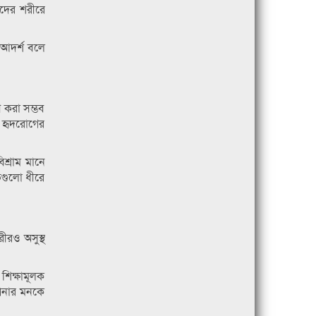
াদের শরীরে
 আদর্শ বলে
ণ করা সম্ভব
ং হৃদরোগের
িশ্রাম মানে
তিগুলো ধীরে
ীরও অসুস্থ
 শিক্ষামূলক
আপনার মনকে