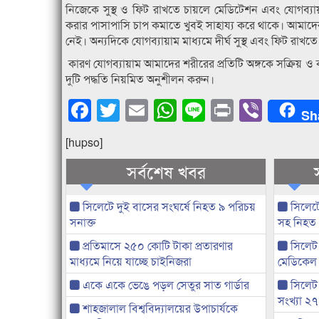
নিজেকে সুস্থ ও ফিট রাখতে চায়লে মেডিটেশন এবং যোগব্যায
করার পাসাপাসি চাপ কমাতে খুবই সাহায্য করে থাকে। আমাদে
নেই। অন্যদিকে যোগব্যায়াম মাধ্যমে দীর্ঘ সুস্থ এবং ফিট রাখত
কারণ যোগব্যায়াম আমাদের শরীরের প্রতিটি অঙ্গকে সক্রিয় ও 
দুটি পদ্ধতি নিয়মিত অনুশীলন করুন।
Facebook
Twitter
Email
WhatsApp
Line
Print
Viber
Sh
[hupso]
সর্বশেষ খবর
সিলেটে দুই বাসের সংঘর্ষে নিহত ৯ পরিচয়
সিলেটে
সনাক্ত
সহ নিহত
প্রতিমাসে ২৫০ কোটি টাকা প্রতারণার
সিলেট 
মাধ্যমে নিয়ে যাচ্ছে চাইনিজরা
মেডিকেল
একে একে ভেঙে পড়ল সেতুর সাত গার্ডার
সিলেট
সংখ্যা ২
শাহজালাল বিশ্ববিদ্যালয়ের উপাচার্যকে