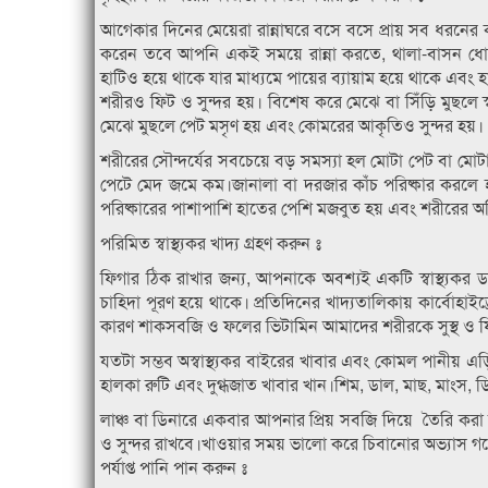
আগেকার দিনের মেয়েরা রান্নাঘরে বসে বসে প্রায় সব ধরন
করেন তবে আপনি একই সময়ে রান্না করতে, থালা-বাসন ধোয়া
হাটিও হয়ে থাকে যার মাধ্যমে পায়ের ব্যায়াম হয়ে থাকে এবং
শরীরও ফিট ও সুন্দর হয়। বিশেষ করে মেঝে বা সিঁড়ি মুছলে
মেঝে মুছলে পেট মসৃণ হয় এবং কোমরের আকৃতিও সুন্দর হয়।
শরীরের সৌন্দর্যের সবচেয়ে বড় সমস্যা হল মোটা পেট বা মোটা 
পেটে মেদ জমে কম।জানালা বা দরজার কাঁচ পরিষ্কার করলে হ
পরিষ্কারের পাশাপাশি হাতের পেশি মজবুত হয় এবং শরীরের অত
পরিমিত স্বাস্থ্যকর খাদ্য গ্রহণ করুন ঃ
ফিগার ঠিক রাখার জন্য, আপনাকে অবশ্যই একটি স্বাস্থ্যকর
চাহিদা পূরণ হয়ে থাকে। প্রতিদিনের খাদ্যতালিকায় কার্বোহাই
কারণ শাকসবজি ও ফলের ভিটামিন আমাদের শরীরকে সুস্থ ও ফ
যতটা সম্ভব অস্বাস্থ্যকর বাইরের খাবার এবং কোমল পানীয় এড
হালকা রুটি এবং দুগ্ধজাত খাবার খান।শিম, ডাল, মাছ, মাংস, 
লাঞ্চ বা ডিনারে একবার আপনার প্রিয় সবজি দিয়ে তৈরি কর
ও সুন্দর রাখবে।খাওয়ার সময় ভালো করে চিবানোর অভ্যাস গড়
পর্যাপ্ত পানি পান করুন ঃ