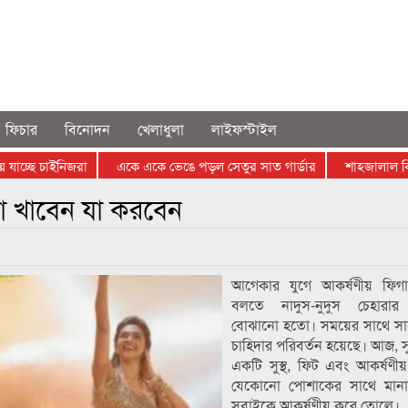
ফিচার
বিনোদন
খেলাধুলা
লাইফস্টাইল
ছে চাইনিজরা
একে একে ভেঙে পড়ল সেতুর সাত গার্ডার
শাহজালাল বিশ্ববিদ
ঠিন
সিলেটে দুই বাসের সংঘর্ষে নিহত ৯ পরিচয় সনাক্ত
া খাবেন যা করবেন
আগেকার যুগে আকর্ষণীয় ফিগা
বলতে নাদুস-নুদুস চেহারার
বোঝানো হতো। সময়ের সাথে সাথ
চাহিদার পরিবর্তন হয়েছে। আজ, সুস্
একটি সুস্থ, ফিট এবং আকর্ষণীয
যেকোনো পোশাকের সাথে মান
সবাইকে আকর্ষণীয় করে তোলে।