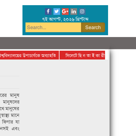
৭ই আগস্ট, ২০২৬ খ্রিস্টাব্দ
্যালয়ের উপাচার্যকে অব্যাহতি
সিলেটে ছি ন তা ই কা রীর হাতে প্রাণ গেল র‌্যাব স
রের মানুষ
 মানুষদের
ে মানুষের
বাস্থ্য মানে
় ফিগার যা
ানসই এবং