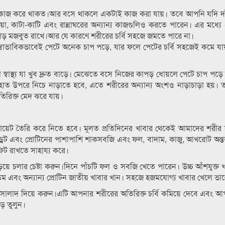
ের কাজ করে থাকত।আর বসে থাকলে একটাই কাজ করা যায়। তবে আপনি যদি দাঁ
, কাটা-কাটি এবং রান্নাঘরের অন্যান্য কাজগুলিও করতে পারেন। এর মধ্যে এ
 হাড় মজবুত রাখে।আর যে কারণে শরীরের চর্বি সহজে জমতে পারে না।
 স্বাভাবিকভাবেই পেটে অনেক চাপ পড়ে, যার ফলে পেটের চর্বি সহজেই কমে যায
স্বাস্থ্য যা খুব দ্রুত বাড়ে। মেঝেতে বসে নিজের কাপড় ধোয়লে পেটে চাপ পড়
াত উপরে নিচে নাড়াতে হবে, এতে শরীরের অন্যান্য অংশও নাড়াচাড়া হয়। 
িরিক্ত মেদ ঝরে যায়।
 ডায়েট তৈরি করে নিতে হবে। মূলত প্রতিদিনের খাবার থেকেই আমাদের শরী
ড্রেট এবং প্রোটিনের পাশাপাশি শাকসবজি এবং ফল, বাদাম, কাজু, আখরোট অন্তর্
িট রাখতে সাহায্য করে।
়িয়ে চলার চেষ্টা করুন।দিনে পাঁচটি ফল ও সবজি খেতে পারেন। উচ্চ আঁশযুক্ত 
ডিম এবং অন্যান্য প্রোটিন জাতীয় খাবার খান। সহজে হজমযোগ্য খাবার খেলে ভ
া সালাদ দিয়ে করুন।এটি আপনার শরীরের অতিরিক্ত চর্বি কমিয়ে দেবে এবং 
ে তুলুন।