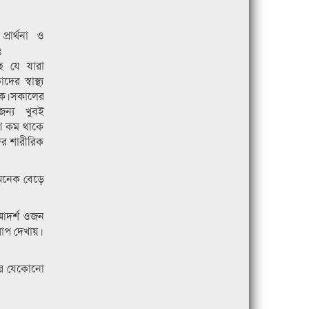
রার্থনা ও
ঃ
ে যে যারা
 স্বাস্থ্য
কে।সকালের
জন্য খুবই
ষণ কম থাকে
ের শারীরিক
 অনেক বেড়ে
 আদর্শ ওজন
রাপ দেখায়।
নের যেকোনো