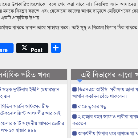
়ামের উপকারিতাগুলোকে বলে শেষ করা যাবে না। নিয়মিত ধ্যান আমাদের স্ন
র মনকে নিয়ন্ত্রণ করতে এবং যেকোনো কাজের আগ্রহ বাড়াতে মেডিটেশনের ক
ে একটি প্রাকৃতিক উপায়।
কর্মক্ষম রাখতে দারুন ভাবে সাহায্য করে। তাই সুস্থ ও নিজের ফিগার ঠিক রাখ
Share
are
Post
সর্বাধিক পঠিত খবর
এই বিভাগের আরো 
 সড়ক দুর্ঘটনায় ইউপি চেয়ারম্যান
ডিএনএম আইসি পরীক্ষায় জানা য
 ২ জন
আপনি কতদিন বেঁচে থাকবেন।
সিভিল সার্জন অফিসের চীফ
রাতে ত্বকের যত্ন
 টেকনোলজিস্ট আলমগীর আর নেই
২ হাজার বছর আগেও নারীরা রূপচর্
 জেলার ৬ টি সংসদীয় আসনে ভোটার
করতেন
৭ লক্ষ ১৫ হাজার ৪৮৮
আকর্যনীয় ফিগার ধরে রাখতে যা খ