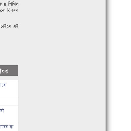
ায়ু শিথিল
োনো বিকল্প
তে চাইলে এই
খবর
াবে
চা
াবেন যা