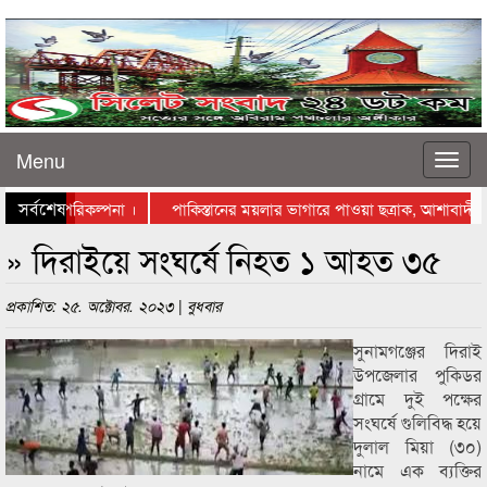
Menu
সর্বশেষ
ে স্থাপনের পরিকল্পনা ।
পাকিস্তানের ময়লার ভাগারে পাওয়া ছত্রাক, আশাবাদী বিজ
াস্তায় নামলেন ব্যবসায়ীরা
» দিরাইয়ে সংঘর্ষে নিহত ১ আহত ৩৫
প্রকাশিত: ২৫. অক্টোবর. ২০২৩ | বুধবার
সুনামগঞ্জের দিরাই
উপজেলার পুকিডর
গ্রামে দুই পক্ষের
সংঘর্ষে গুলিবিদ্ধ হয়ে
দুলাল মিয়া (৩০)
নামে এক ব্যক্তির