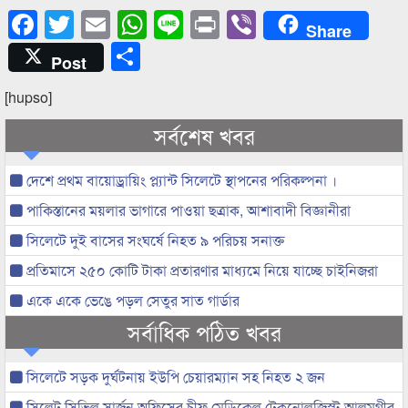
Facebook
Twitter
Email
WhatsApp
Line
Print
Viber
Share
Share
Post
[hupso]
সর্বশেষ খবর
দেশে প্রথম বায়োড্রায়িং প্ল্যান্ট সিলেটে স্থাপনের পরিকল্পনা ।
পাকিস্তানের ময়লার ভাগারে পাওয়া ছত্রাক, আশাবাদী বিজ্ঞানীরা
সিলেটে দুই বাসের সংঘর্ষে নিহত ৯ পরিচয় সনাক্ত
প্রতিমাসে ২৫০ কোটি টাকা প্রতারণার মাধ্যমে নিয়ে যাচ্ছে চাইনিজরা
একে একে ভেঙে পড়ল সেতুর সাত গার্ডার
সর্বাধিক পঠিত খবর
সিলেটে সড়ক দুর্ঘটনায় ইউপি চেয়ারম্যান সহ নিহত ২ জন
সিলেট সিভিল সার্জন অফিসের চীফ মেডিকেল টেকনোলজিস্ট আলমগীর