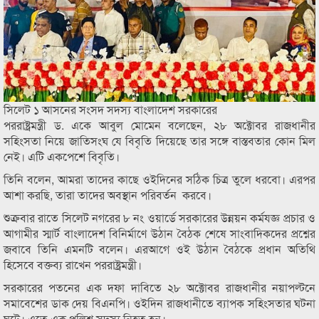
সিলেট ১ আসনের সংসদ সদস্য বাংলাদেশ সরকারের
পররাষ্ট্রমন্ত্রী ড. একে আবুল মোমেন বলেছেন, ২৮ অক্টোবর রাজধানীর
সহিংসতা নিয়ে জাতিসংঘ যে বিবৃতি দিয়েছে তার সঙ্গে বাস্তবতার কোন মিল
নেই। এটি একপেশে বিবৃতি।
তিনি বলেন, আমরা তাদের কাছে ওইদিনের সঠিক চিত্র তুলে ধরবো। এরপর
আশা করছি, তারা তাদের অবস্থান পরিবর্তন করবে।
শুক্রবার রাতে সিলেট নগরের ৮ নং ওয়ার্ডে সরকারের উন্নয়ন কর্মযজ্ঞ প্রচার ও
আগামীর স্মার্ট বাংলাদেশ বিনির্মাণে উঠান বৈঠক শেষে সাংবাদিকদের প্রশ্নের
জবাবে তিনি এমনটি বলেন। এরআগে ওই উঠান বৈঠকে প্রধান অতিথি
হিসেবে বক্তব্য রাখেন পররাষ্ট্রমন্ত্রী।
সরকারের পতনের এক দফা দাবিতে ২৮ অক্টোবর রাজধানীর নয়াপল্টনে
সমাবেশের ডাক দেয় বিএনপি। ওইদিন রাজধানীতে ব্যাপক সহিংসতার ঘটনা
ঘটে। এতে এক পুলিশ সদস্য নিহত হন।