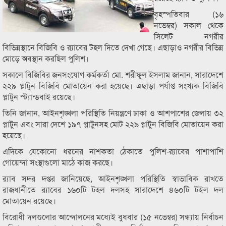
বৃহস্পতিবার (১৬
নভেম্বর) সকাল থেকে
সিলেট নগরীর
বিভিন্নস্থানে বিজিবি ও র‌্যাবের টহল দিতে দেখা গেছে। এছাড়াও নগরীর বিভিন্ন
মোড়ে অবস্থান করছিল পুলিশ।
সকালে বিজিবির জনসংযোগ কর্মকর্তা মো. শরীফুল ইসলাম জানান, সারাদেশে
২২৯ প্লাটুন বিজিবি মোতায়েন করা হয়েছে। এছাড়া পর্যাপ্ত সংখ্যক বিজিবি
প্লাটুন স্ট্যান্ডবাই রয়েছে।
তিনি জানান, আইনশৃঙ্খলা পরিস্থিতি নিয়ন্ত্রণে ঢাকা ও আশপাশের জেলায় ৩২
প্লাটুন এবং সারা দেশে ১৯৭ প্লাটুনসহ মোট ২২৯ প্লাটুন বিজিবি মোতায়েন করা
হয়েছে।
এদিকে যেকোনো ধরনের নাশকতা ঠেকাতে পুলিশ-র‌্যাবের পাশাপাশি
গোয়েন্দা সংস্থাগুলো মাঠে কাজ করছে।
র‌্যাব সদর দপ্তর জানিয়েছে, আইনশৃঙ্খলা পরিস্থিতি স্বাভাবিক রাখতে
রাজধানীতে র‍্যাবের ১৬০টি টহল দলসহ সারাদেশে ৪৬০টি টইল দল
মোতায়েন রয়েছে।
বিরোধী দলগুলোর আন্দোলনের মধ্যেই বুধবার (১৫ নভেম্বর) সন্ধ্যায় নির্বাচন