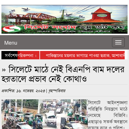
Menu
সর্বশেষ
টে স্থাপনের পরিকল্পনা ।
পাকিস্তানের ময়লার ভাগারে পাওয়া ছত্রাক, আশাবাদী বিজ
াস্তায় নামলেন ব্যবসায়ীরা
» সিলেটে মাঠে নেই বিএনপি বাম দলের
হরতালে প্রভাব নেই কোথাও
প্রকাশিত: ১৬. নভেম্বর. ২০২৩ | বৃহস্পতিবার
সিলেটে আইনশৃঙ্খলা
পরিস্থিতি নিয়ন্ত্রণে মাঠে
নেমেছে বিজিবি।
এছাড়াও সতর্ক অবস্থানে
রয়েছে র‌্যাব ও পুলিশ।