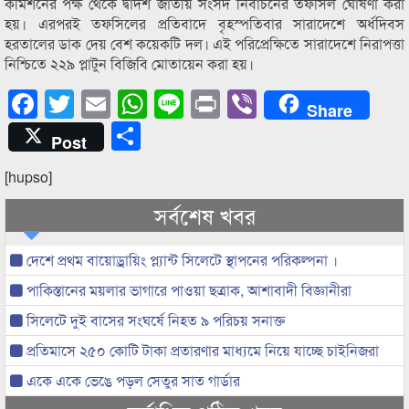
কমিশনের পক্ষ থেকে দ্বাদশ জাতীয় সংসদ নির্বাচনের তফসিল ঘোষণা করা
হয়। এরপরই তফসিলের প্রতিবাদে বৃহস্পতিবার সারাদেশে অর্ধদিবস
হরতালের ডাক দেয় বেশ কয়েকটি দল। এই পরিপ্রেক্ষিতে সারাদেশে নিরাপত্তা
নিশ্চিতে ২২৯ প্লাটুন বিজিবি মোতায়েন করা হয়।
Facebook
Twitter
Email
WhatsApp
Line
Print
Viber
Share
Share
Post
[hupso]
সর্বশেষ খবর
দেশে প্রথম বায়োড্রায়িং প্ল্যান্ট সিলেটে স্থাপনের পরিকল্পনা ।
পাকিস্তানের ময়লার ভাগারে পাওয়া ছত্রাক, আশাবাদী বিজ্ঞানীরা
সিলেটে দুই বাসের সংঘর্ষে নিহত ৯ পরিচয় সনাক্ত
প্রতিমাসে ২৫০ কোটি টাকা প্রতারণার মাধ্যমে নিয়ে যাচ্ছে চাইনিজরা
একে একে ভেঙে পড়ল সেতুর সাত গার্ডার