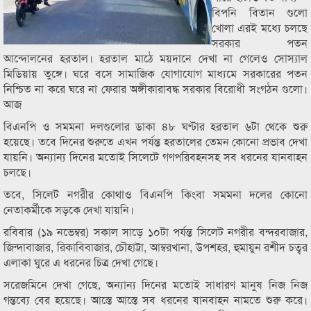
বিপনি বিতান গুলো
খোলা এরই মধ্যে চলছে
সরকার পতন
আন্দোলনের হরতাল। হরতাল মাঠে ময়দানে দেখা না গেলেও সোস্যাল
মিডিয়ায় তুঙ্গে। ঘরে বসে সামাজিক যোগাযোগ মাধ্যমে সরকারের পতন
নিশ্চিত না করে ঘরে না ফেরার অঙ্গীকারাবদ্ধ সরকার বিরোধী সংগঠন গুলো।
আজ
বিএনপি ও সমমনা দলগুলোর ডাকা ৪৮ ঘণ্টার হরতাল ৬টা থেকে শুরু
হয়েছে। তবে দিনের শুরুতে এখন পর্যন্ত হরতালের তেমন কোনো প্রভাব দেখা
যায়নি। অন্যান্য দিনের মতোই সিলেটে গণপরিবহনসহ সব ধরনের যানবাহন
চলছে।
তবে, সিলেট নগরীর কোথাও বিএনপি কিংবা সমমনা দলের কোনো
নেতাকর্মীকে সড়কে দেখা যায়নি।
রবিবার (১৯ নভেম্বর) সকাল সাড়ে ১০টা পর্যন্ত সিলেট নগরীর বন্দরবাজার,
জিন্দাবাজার, রিকাবিবাজার, চৌহাট্টা, আম্বরখানা, উপশহর, হুমায়ুন রশীদ চত্বর
এলাকা ঘুরে এ ধরনের চিত্র দেখা গেছে।
সরেজমিনে দেখা গেছে, অন্যান্য দিনের মতোই সাধারণ মানুষ নিজ নিজ
গন্তব্যে বের হয়েছে। আস্তে আস্তে সব ধরনের যানবাহন নামতে শুরু করে।