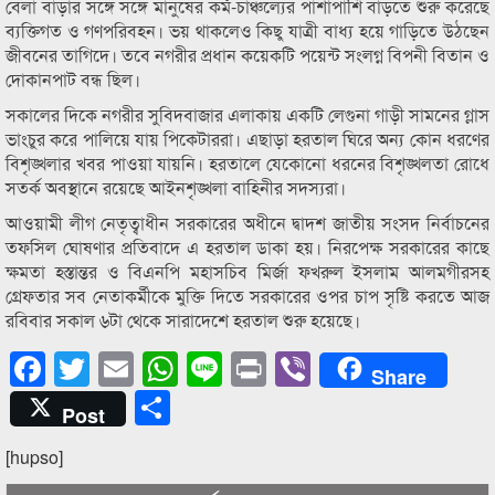
বেলা বাড়ার সঙ্গে সঙ্গে মানুষের কর্ম-চাঞ্চল্যের পাশাপাশি বাড়তে শুরু করেছে
ব্যক্তিগত ও গণপরিবহন। ভয় থাকলেও কিছু যাত্রী বাধ্য হয়ে গাড়িতে উঠছেন
জীবনের তাগিদে। তবে নগরীর প্রধান কয়েকটি পয়েন্ট সংলগ্ন বিপনী বিতান ও
দোকানপাট বন্ধ ছিল।
সকালের দিকে নগরীর সুবিদবাজার এলাকায় একটি লেগুনা গাড়ী সামনের গ্লাস
ভাংচুর করে পালিয়ে যায় পিকেটাররা। এছাড়া হরতাল ঘিরে অন্য কোন ধরণের
বিশৃঙ্খলার খবর পাওয়া যায়নি। হরতালে যেকোনো ধরনের বিশৃঙ্খলতা রোধে
সতর্ক অবস্থানে রয়েছে আইনশৃঙ্খলা বাহিনীর সদস্যরা।
আওয়ামী লীগ নেতৃত্বাধীন সরকারের অধীনে দ্বাদশ জাতীয় সংসদ নির্বাচনের
তফসিল ঘোষণার প্রতিবাদে এ হরতাল ডাকা হয়। নিরপেক্ষ সরকারের কাছে
ক্ষমতা হস্তান্তর ও বিএনপি মহাসচিব মির্জা ফখরুল ইসলাম আলমগীরসহ
গ্রেফতার সব নেতাকর্মীকে মুক্তি দিতে সরকারের ওপর চাপ সৃষ্টি করতে আজ
রবিবার সকাল ৬টা থেকে সারাদেশে হরতাল শুরু হয়েছে।
Facebook
Twitter
Email
WhatsApp
Line
Print
Viber
Share
Share
Post
[hupso]