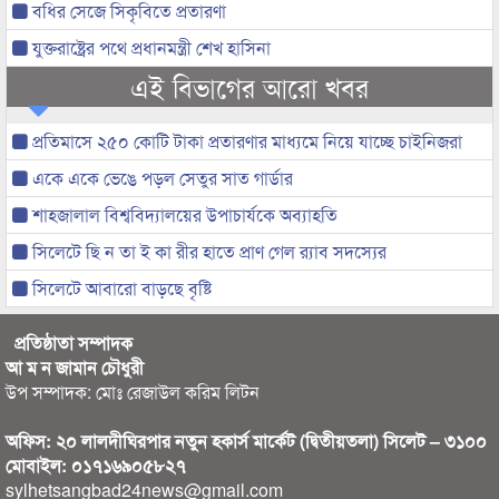
বধির সেজে সিকৃবিতে প্রতারণা
যুক্তরাষ্ট্রের পথে প্রধানমন্ত্রী শেখ হাসিনা
এই বিভাগের আরো খবর
প্রতিমাসে ২৫০ কোটি টাকা প্রতারণার মাধ্যমে নিয়ে যাচ্ছে চাইনিজরা
একে একে ভেঙে পড়ল সেতুর সাত গার্ডার
শাহজালাল বিশ্ববিদ্যালয়ের উপাচার্যকে অব্যাহতি
সিলেটে ছি ন তা ই কা রীর হাতে প্রাণ গেল র‌্যাব সদস্যের
সিলেটে আবারো বাড়ছে বৃষ্টি
প্রতিষ্ঠাতা সম্পাদক
আ ম ন জামান চৌধুরী
উপ সম্পাদক: মোঃ রেজাউল করিম লিটন
অফিস: ২০ লালদীঘিরপার নতুন হকার্স মার্কেট (দ্বিতীয়তলা) সিলেট – ৩১০০
মোবাইল: ০১৭১৬৯০৫৮২৭
sylhetsangbad24news@gmail.com