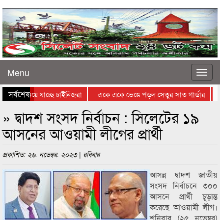
Menu
সর্বশেষ
মাধ্যমে নিয়ে যাচ্ছে চাইনিজরা
একে একে ভেঙে পড়ল সেতুর সাত গার্ডার
শ
 ইরানিদের জন্যে কঠিন
দ্রুত ছড়াচ্ছে যৌনাঙ্গ আক্রান্তকারী পরজীবী
» দ্বাদশ সংসদ নির্বাচন : সিলেটের ১৯
আসনের আওয়ামী লীগের প্রার্থী
প্রকাশিত: ২৬. নভেম্বর. ২০২৩ | রবিবার
আসন্ন দ্বাদশ জাতীয়
সংসদ নির্বাচনে ৩০০
আসনে প্রার্থী চূড়ান্ত
করেছে আওয়ামী লীগ।
শনিবার (২৫ নভেম্বর)