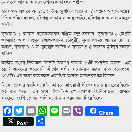
মৌলভীবাজার-৪ আসনে উপাধ্যক্ষ আবদুস শহীদ।
হবিগঞ্জ-১ আসনে অ্যাডভোকেট ড. মুশফিক হোসেন, হবিগঞ্জ-২ আসনে ময়েজ
উদ্দিন শরিফ রুহেল, হবিগঞ্জ-৩ আসনে আবু জাহির, হবিগঞ্জ-৪ আসনে মাহবুব
আলী।
সুনামগঞ্জ-১ আসনে অ্যাডভোকেট রঞ্জিত চন্দ্র সরকার, সুনামগঞ্জ-২ চৌধুরী
আব্দুল্লাহ আল মাহমুদ (আল-আমিন চৌধুরী), সুনামগঞ্জ-৩ আসনে এম এ
মান্নান, সুনামগঞ্জ-৪ ড. মুহাম্মদ সাদিক ও সুনামগঞ্জ-৫ আসনে মুহিবুর রহমান
মানিক।
জাতীয় সংসদ নির্বাচনে সিলেট বিভাগে রয়েছে ১৯টি সংসদীয় আসন। এই
১৯টি আসনের আওয়ামী লীগের দলীয় মনোনয়ন ফরম বিক্রি হয়েছিলো
১৭৩টি। এর মধ্যে কয়েকজন একাধিক আসনে মনোনয়নপত্র কিনেন।
সিলেট জেলার ছয়টি সংসদীয় আসনে আওয়ামী লীগের মনোনয়ন চেয়েছিলেন
৫২ জন নেতা। এর মধ্যে সিলেট-৬ (গোলাপগঞ্জ-বিয়ানীবাজার) আসনে
সবচেয়ে বেশি ১৫ জন প্রার্থী মনোনয়ন ফরম জমা দিয়েছিলেন।
Facebook
Twitter
Email
WhatsApp
Line
Print
Viber
Share
Share
Post