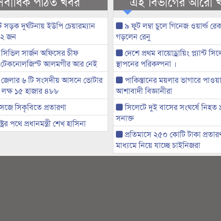
সর্বাধিক পঠিত খবর
এই বিভাগের আরো 
 সড়ক দুর্ঘটনায় ইউপি চেয়ারম্যান
৯ ফুট লম্বা চুলে গিনেজ ওয়ার্ল্ড রেক
 ২ জন
গড়লেন রেনু
সিভিল সার্জন অফিসের চীফ
দেশে প্রথম বায়োড্রায়িং প্ল্যান্ট সি
 টেকনোলজিস্ট আলমগীর আর নেই
স্থাপনের পরিকল্পনা ।
 জেলার ৬ টি সংসদীয় আসনে ভোটার
পাকিস্তানের ময়লার ভাগারে পাওয়া 
৭ লক্ষ ১৫ হাজার ৪৮৮
আশাবাদী বিজ্ঞানীরা
েজে সিকৃবিতে প্রতারণা
সিলেটে দুই বাসের সংঘর্ষে নিহত
সনাক্ত
্ট্রের পথে প্রধানমন্ত্রী শেখ হাসিনা
প্রতিমাসে ২৫০ কোটি টাকা প্রতার
মাধ্যমে নিয়ে যাচ্ছে চাইনিজরা