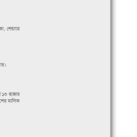
কা, শেয়ারে
মার।
খ ১০ হাজার
ংশের মালিক