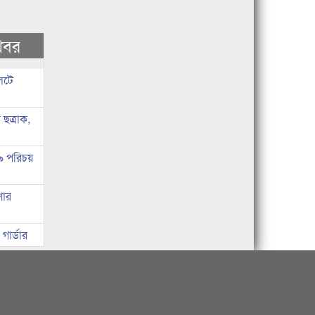
খবর
লেটে
ছত্রাক,
 ৯ পরিচয়
ণার
ার্ডার