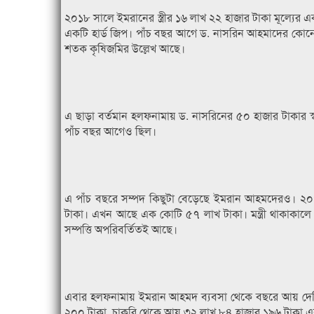
২০১৮ সালে ইমরানের স্ত্রীর ১৬ লাখ ২২ হাজার টাকা মূল্যের এ
একটি হার্ড জিপ। পাঁচ বছর আগে ড. নাসরিন আহমাদের কোন
শতক কৃষিজমির উল্লেখ আছে।
এ ছাড়া বর্তমান হলফনামায় ড. নাসরিনের ৫০ হাজার টাকার স্
পাঁচ বছর আগেও ছিল।
এ পাঁচ বছরে সম্পদ কিছুটা বেড়েছে ইমরান আহমদেরও। ২০১
টাকা। এখন আছে এক কোটি ৫৭ লাখ টাকা। মন্ত্রী থাকাকাল
সম্পত্তি অপরিবর্তিতই আছে।
এবার হলফনামায় ইমরান আহমদ ব্যবসা থেকে বছরে আয় দেখি
২০০ টাকা, চাকরি থেকে আয় ৩২ লাখ ৮৪ হাজার ১৯৬ টাকা এবং 