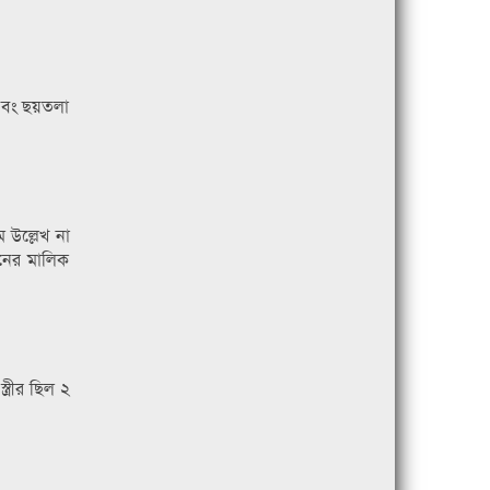
 এবং ছয়তলা
 উল্লেখ না
নের মালিক
্রীর ছিল ২