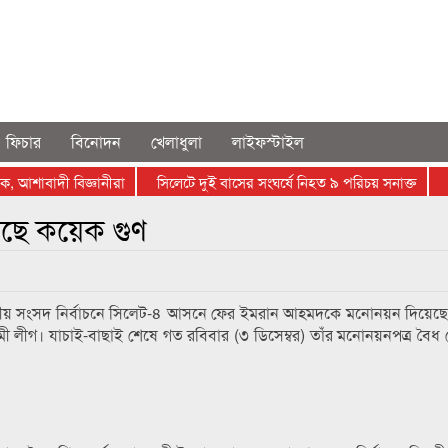
ফিচার
বিনোদন
খেলাধুলা
লাইফস্টাইল
াবাদী বিজ্ঞানীরা
সিলেটে দুই বাসের সংঘর্ষে নিহত ৯ পরিচয় সনাক্ত
প্রতি
ড়েছে কয়েক গুণ
ীয় সংসদ নির্বাচনে সিলেট-৪ আসনে ফের ইমরান আহমদকে মনোনয়ন দিয়েছে 
 লীগ। যাচাই-বাছাই শেষে গত রবিবার (৩ ডিসেম্বর) তাঁর মনোনয়নপত্র বৈধ