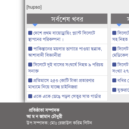
[hupso]
সর্বশেষ খবর
দেশে প্রথম বায়োড্রায়িং প্ল্যান্ট সিলেটে
সিলেটে
স্থাপনের পরিকল্পনা ।
সহ নিহত
পাকিস্তানের ময়লার ভাগারে পাওয়া ছত্রাক,
সিলেট 
আশাবাদী বিজ্ঞানীরা
মেডিকেল
সিলেটে দুই বাসের সংঘর্ষে নিহত ৯ পরিচয়
সিলেট
সনাক্ত
সংখ্যা ২
প্রতিমাসে ২৫০ কোটি টাকা প্রতারণার
বধির স
মাধ্যমে নিয়ে যাচ্ছে চাইনিজরা
যুক্তরাষ
একে একে ভেঙে পড়ল সেতুর সাত গার্ডার
প্রতিষ্ঠাতা সম্পাদক
আ ম ন জামান চৌধুরী
উপ সম্পাদক: মোঃ রেজাউল করিম লিটন