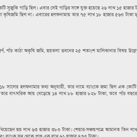
কটি সুজুকি গাড়ি ছিল। এবার সেই গাড়ির সঙ্গে যুক্ত হয়েছে ২৬ লাখ ১৫ হাজার ট
ো কৃষিজমি ছিল না। এবারের হলফনামায় তার ৭৫ লাখ ১৮ হাজার ৫৬০ টাকা ম
বর্ণ, পাঁচ কাঠা অকৃষি জমি, ছয়তলা ভবনের ২৫ শতাংশ মালিকানার বিষয় উল্ল
৮ সালের হলফনামার তথ্য অনুযায়ী, তার নামে ব্যাংকে জমা ছিল এক কোটি
ে তার বাৎসরিক আয় বেড়েছে ১৪ লাখ ৮৮ হাজার ৮২৮ টাকা, তবে পাঁচ বছরে 
য়েছেন ছয় লাখ ৬৩ হাজার ৩৮০ টাকা। শেয়ার-সঞ্চয়পত্রে আমানত তিন লাখ
ব্যাংক সুদ থেকে প্রাপ্ত এক লাখ ৬১ হাজার ৪৭৫ টাকা।