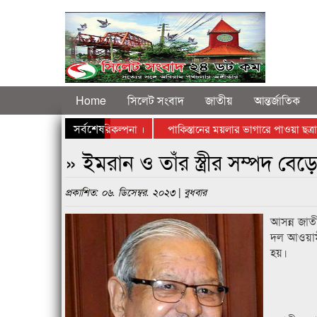
Home
সিলেট সংবাদ
জাতীয়
আন্তর্জাতিক
সর্বশেষ
যান্ট সিলেটে স্থাপনের পরিকল্পনা ।
পাকিস্তানের ময়লার ভাগারে পাওয়া ছত্রাক, আশ
রু দ্ধে রাস্তায় নামলেন ব্যবসায়ীরা
» ইমরান ও তাঁর স্ত্রীর সম্পদ বে
প্রকাশিত: ০৬. ডিসেম্বর. ২০২৩ | বুধবার
আসন্ন জাত
দল আওয়ামী
হয়।