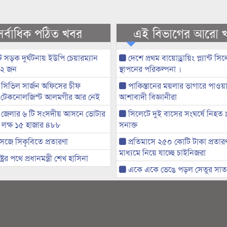
সর্বাধিক পঠিত খবর
এই বিভাগের আরো 
 সড়ক দুর্ঘটনায় ইউপি চেয়ারম্যান
দেশে প্রথম বায়োড্রায়িং প্ল্যান্ট সি
 ২ জন
স্থাপনের পরিকল্পনা ।
সিভিল সার্জন অফিসের চীফ
পাকিস্তানের ময়লার ভাগারে পাওয়া 
 টেকনোলজিস্ট আলমগীর আর নেই
আশাবাদী বিজ্ঞানীরা
 জেলার ৬ টি সংসদীয় আসনে ভোটার
সিলেটে দুই বাসের সংঘর্ষে নিহত
৭ লক্ষ ১৫ হাজার ৪৮৮
সনাক্ত
েজে সিকৃবিতে প্রতারণা
প্রতিমাসে ২৫০ কোটি টাকা প্রতার
মাধ্যমে নিয়ে যাচ্ছে চাইনিজরা
্ট্রের পথে প্রধানমন্ত্রী শেখ হাসিনা
একে একে ভেঙে পড়ল সেতুর সাত গ