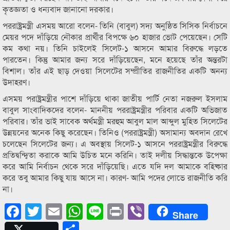
কৃতজ্ঞতা ও ধন্যবাদ জানানো দরকার।
পররাষ্ট্রমন্ত্রী এসময় আরো বলেন- তিনি (বাবুল) সদ্য অনুষ্ঠিত সিসিক নির্বাচনে
মেয়র পদে দাঁড়িয়ে নৌকার প্রার্থীর বিপক্ষে ৬০ হাজার ভোট পেয়েছেন। সেটি
কম কথা নয়। তিনি চাইলেই সিলেট-১ আসনে আমার বিরুদ্ধে লড়তে
পারতেন। কিন্তু আমার জন্য সরে দাঁড়িয়েছেন, মনে হয়েছে তাঁর অন্তরটা
বিশাল। তাঁর এই ছাড় দেওয়া সিলেটের সম্প্রীতির রাজনীতির একটি অনন্য
উদাহরণ।
এসময় পরাষ্ট্রমন্ত্রীর পাশে দাঁড়িয়ে থাকা জাতীয় পার্টি নেতা নজরুল ইসলাম
বাবুল সাংবাদিকদের বলেন- মাননীয় পররাষ্ট্রমন্ত্রীর পরিবার একটি অভিজাত
পরিবার। তাঁর ভাই সাবেক অর্থমন্ত্রী মরহুম আবুল মাল আব্দুল মুহিত সিলেটের
উন্নয়নের অনেক কিছু করেছেন। তিনিও (পররাষ্ট্রমন্ত্রী) অসামান্য অবদান রেখে
চলেছেন সিলেটের জন্য। এ অবস্থায় সিলেট-১ আসনে পররাষ্ট্রমন্ত্রীর বিরুদ্ধে
প্রতিদ্বন্দ্বিতা করাকে আমি উচিত মনে করিনি। তাই দলীয় সিদ্ধান্তকে উপেক্ষা
করে আমি নির্বাচন থেকে সরে দাঁড়িয়েছি। এতে যদি দল আমাকে বহিষ্কার
করে তবু আমার কিছু যায় আসে না। কারণ- আমি পদের লোভে রাজনীতি করি
না।
Facebook
Twitter
Email
WhatsApp
Line
Print
Viber
Share
Share