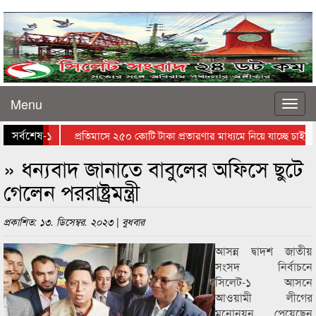
Menu
সর্বশেষ
কলা গাছ -১
প্রতিমাসে ২৫০ কোটি টাকা প্রতারণার মাধ্যমে নিয়ে যাচ্ছে চাইনিজ
 ইরানিদের জন্যে কঠিন
» ধন্যবাদ জানাতে বাবুলের অফিসে ছুটে
গেলেন পররাষ্ট্রমন্ত্রী
প্রকাশিত: ১৩. ডিসেম্বর. ২০২৩ | বুধবার
আসন্ন দ্বাদশ জাতীয়
সংসদ নির্বাচনে
সিলেট-১ আসনে
আওয়ামী লীগের
মনোনয়ন পেয়েছেন