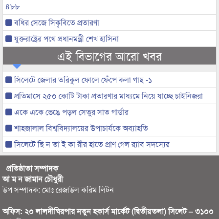
৪৮৮
বধির সেজে সিকৃবিতে প্রতারণা
যুক্তরাষ্ট্রের পথে প্রধানমন্ত্রী শেখ হাসিনা
এই বিভাগের আরো খবর
সিলেটে জেলার তরিকুল ফোলে ফেঁপে কলা গাছ -১
প্রতিমাসে ২৫০ কোটি টাকা প্রতারণার মাধ্যমে নিয়ে যাচ্ছে চাইনিজরা
একে একে ভেঙে পড়ল সেতুর সাত গার্ডার
শাহজালাল বিশ্ববিদ্যালয়ের উপাচার্যকে অব্যাহতি
সিলেটে ছি ন তা ই কা রীর হাতে প্রাণ গেল র‌্যাব সদস্যের
প্রতিষ্ঠাতা সম্পাদক
আ ম ন জামান চৌধুরী
উপ সম্পাদক: মোঃ রেজাউল করিম লিটন
অফিস: ২০ লালদীঘিরপার নতুন হকার্স মার্কেট (দ্বিতীয়তলা) সিলেট – ৩১০০