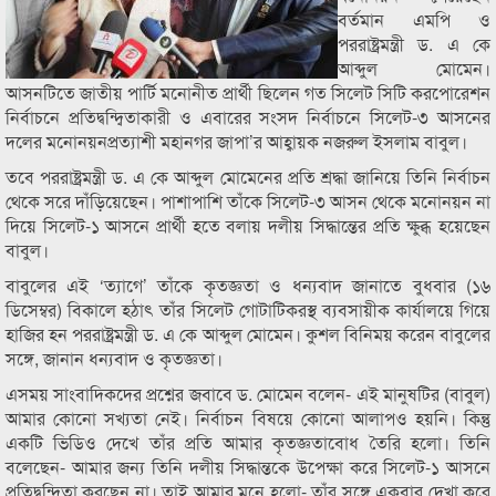
বর্তমান এমপি ও
পররাষ্ট্রমন্ত্রী ড. এ কে
আব্দুল মোমেন।
আসনটিতে জাতীয় পার্টি মনোনীত প্রার্থী ছিলেন গত সিলেট সিটি করপোরেশন
নির্বাচনে প্রতিদ্বন্দ্বিতাকারী ও এবারের সংসদ নির্বাচনে সিলেট-৩ আসনের
দলের মনোনয়নপ্রত্যাশী মহানগর জাপা’র আহ্বায়ক নজরুল ইসলাম বাবুল।
তবে পররাষ্ট্রমন্ত্রী ড. এ কে আব্দুল মোমেনের প্রতি শ্রদ্ধা জানিয়ে তিনি নির্বাচন
থেকে সরে দাঁড়িয়েছেন। পাশাপাশি তাঁকে সিলেট-৩ আসন থেকে মনোনয়ন না
দিয়ে সিলেট-১ আসনে প্রার্থী হতে বলায় দলীয় সিদ্ধান্তের প্রতি ক্ষুব্ধ হয়েছেন
বাবুল।
বাবুলের এই ‘ত্যাগে’ তাঁকে কৃতজ্ঞতা ও ধন্যবাদ জানাতে বুধবার (১৬
ডিসেম্বর) বিকালে হঠাৎ তাঁর সিলেট গোটাটিকরস্থ ব্যবসায়ীক কার্যালয়ে গিয়ে
হাজির হন পররাষ্ট্রমন্ত্রী ড. এ কে আব্দুল মোমেন। কুশল বিনিময় করেন বাবুলের
সঙ্গে, জানান ধন্যবাদ ও কৃতজ্ঞতা।
এসময় সাংবাদিকদের প্রশ্নের জবাবে ড. মোমেন বলেন- এই মানুষটির (বাবুল)
আমার কোনো সখ্যতা নেই। নির্বাচন বিষয়ে কোনো আলাপও হয়নি। কিন্তু
একটি ভিডিও দেখে তাঁর প্রতি আমার কৃতজ্ঞতাবোধ তৈরি হলো। তিনি
বলেছেন- আমার জন্য তিনি দলীয় সিদ্ধান্তকে উপেক্ষা করে সিলেট-১ আসনে
প্রতিদ্বন্দ্বিতা করছেন না। তাই আমার মনে হলো- তাঁর সঙ্গে একবার দেখা করে