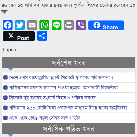
রয়েছেন ১৩ লাখ ২২ হাজার ৯২৬ জন। তৃতীয় লিঙ্গের ভোটার রয়েছেন ১০
জন।
Facebook
Twitter
Email
WhatsApp
Line
Print
Viber
Share
Share
Post
[hupso]
সর্বশেষ খবর
দেশে প্রথম বায়োড্রায়িং প্ল্যান্ট সিলেটে স্থাপনের পরিকল্পনা ।
পাকিস্তানের ময়লার ভাগারে পাওয়া ছত্রাক, আশাবাদী বিজ্ঞানীরা
সিলেটে দুই বাসের সংঘর্ষে নিহত ৯ পরিচয় সনাক্ত
প্রতিমাসে ২৫০ কোটি টাকা প্রতারণার মাধ্যমে নিয়ে যাচ্ছে চাইনিজরা
একে একে ভেঙে পড়ল সেতুর সাত গার্ডার
সর্বাধিক পঠিত খবর