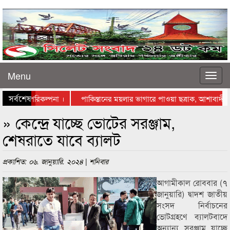
Menu
সর্বশেষ
ে স্থাপনের পরিকল্পনা ।
পাকিস্তানের ময়লার ভাগারে পাওয়া ছত্রাক, আশাবাদী বিজ
াস্তায় নামলেন ব্যবসায়ীরা
» কেন্দ্রে যাচ্ছে ভোটের সরঞ্জাম,
শেষরাতে যাবে ব্যালট
প্রকাশিত: ০৬. জানুয়ারি. ২০২৪ | শনিবার
আগামীকাল রোববার (৭
জানুয়ারি) দ্বাদশ জাতীয়
সংসদ নির্বাচনের
ভোটগ্রহণে ব্যালটবাদে
অন্যান্য সরঞ্জাম যাচ্ছে