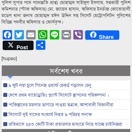
পুলিশ সুপার পদে পদোন্নতি প্রাপ্ত) মোহাম্মদ সাইফুল ইসলাম, সহকারী পুলিশ
কমিশনার (স্টাফ অফিসার) মো. জায়েদ হাসান, অফিসার ইনর্চাজ কোতোয়ালী
মডেল থানা জনাব মোহাম্মদ মঈন উদ্দিন সহ সিলেট মেট্রোপলিটন পুলিশের
বিভিন্ন পদবীর অফিসার ও ফোর্সবৃন্দ।
Facebook
Twitter
Email
WhatsApp
Line
Print
Viber
Share
Share
Post
[hupso]
সর্বশেষ খবর
৯ ফুট লম্বা চুলে গিনেজ ওয়ার্ল্ড রেকর্ড গড়লেন রেনু
দেশে প্রথম বায়োড্রায়িং প্ল্যান্ট সিলেটে স্থাপনের পরিকল্পনা ।
পাকিস্তানের ময়লার ভাগারে পাওয়া ছত্রাক, আশাবাদী বিজ্ঞানীরা
সিলেটে দুই বাসের সংঘর্ষে নিহত ৯ পরিচয় সনাক্ত
প্রতিমাসে ২৫০ কোটি টাকা প্রতারণার মাধ্যমে নিয়ে যাচ্ছে চাইনিজরা