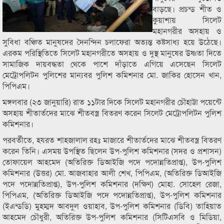
বাড়ছে। প্রচন্ড শীত ও
কুয়াশায় সিলেট
মহানগরীর অসহায় ও
সুবিধা বঞ্চিত মানুষদের দৈনন্দিন চলাফেরা অত্যন্ত কষ্টসাধ্য হয়ে উঠেছে।
এরকম পরিস্থিতিতে সিলেট মহানগরীতে অসহায় ও দুস্থ মানুষের উষ্ণতা দিতে
সামাজিক দায়বদ্ধতা থেকে পাশে দাঁড়াতে এগিয়ে এসেছেন সিলেট
মেট্রোপলিটন পুলিশের মান্যবর পুলিশ কমিশনার মো. জাকির হোসেন খান,
পিপিএম।
মঙ্গলবার (২৩ জানুয়ারি) রাত ১১টার দিকে সিলেট মহানগরীর চৌহাট্টা পয়েন্টে
অসহায় শীতার্তদের মাঝে শীতবস্ত্র বিতরণ করেন সিলেট মেট্রোপলিটন পুলিশ
কমিশনার।
পরবর্তীতে, হযরত শাহজালাল রহঃ মাজারে শীতার্তদের মাঝে শীতবস্ত্র বিতরণ
করেন তিনি। এসময় উপস্থিত ছিলেন উপ-পুলিশ কমিশনার (সদর ও প্রশাসন)
তোফায়েল আহমেদ (অতিরিক্ত ডিআইজি পদে পদোন্নতিপ্রাপ্ত), উপ-পুলিশ
কমিশনার (উত্তর) মো. আজবাহার আলী শেখ, পিপিএম, (অতিরিক্ত ডিআইজি
পদে পদোন্নতিপ্রাপ্ত), উপ-পুলিশ কমিশনার (দক্ষিণ) মোহা. সোহেল রেজা,
পিপিএম, (অতিরিক্ত ডিআইজি পদে পদোন্নতিপ্রাপ্ত), উপ-পুলিশ কমিশনার
(ইএন্ডডি) মুহম্মদ আবদুল ওয়াহাব, উপ-পুলিশ কমিশনার (ডিবি) তাহিয়াত
আহমেদ চৌধুরী, অতিরিক্ত উপ-পুলিশ কমিশনার (সিটিএসবি ও মিডিয়া,