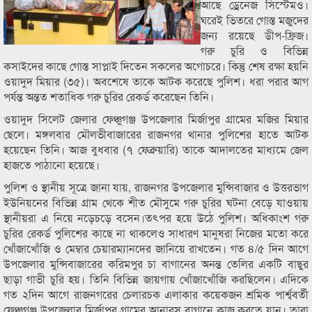
আছে ড্রেনেজ সিস্টেমও।
ঘরেই ভিতরে গোস্ত মজুদের
জন্য রয়েছে ডীপ-ফ্রিজ।
গরু চুরি ও বিভিন্ন
কসাইদের কাছে গোস্ত সাপ্লাই দিতেন সকলের অগোচরে। কিন্তু শেষ রক্ষা হয়নি
ওয়াদুদ মিয়ার (৩৫)। অবশেষে তাকে আটক করেছে পুলিশ। ধরা পরার আগ
পর্যন্ত অন্তত শতাধিক গরু চুরির রেকর্ড করেছেন তিনি।
ওয়াদুদ সিলেট জেলার ফেঞ্চুগঞ্জ উপজেলার মির্জাপুর গ্রামের মজির মিয়ার
ছেলে। মঙ্গলবার মৌলভীবাজারের রাজনগর থানার পুলিশের হাতে আটক
হয়েছেন তিনি। আজ বুধবার (৭ ফেব্রুয়ারি) তাকে আদালতের মাধ্যমে জেল
হাজতে পাঠানো হয়েছে।
পুলিশ ও স্থানীয় সূত্রে জানা যায়, রাজনগর উপজেলার মুন্সিবাজার ও উত্তরভাগ
ইউনিয়নের বিভিন্ন গ্রাম থেকে শীত মৌসুমে গরু চুরির ঘটনা বেড়ে যাওয়ায়
স্থানীয়রা এ নিয়ে নড়েচড়ে বসেন।তৎপর হয়ে উঠে পুলিশ। অধিকাংশ গরু
চুরির রেকর্ড পুলিশের কাছে না থাকলেও সাধারণ মানুষরা নিজের মতো করে
খোঁজাখোঁজি ও মেম্বার চেয়ারম্যানদের জানিয়ে রাখতেন। গত ৪/৫ দিন আগে
উপজেলার মুন্সিবাজারের করিমপুর চা বাগানের অনন্ত তেলির একটি বাছুর
ছাড়া গাভী চুরি হয়। তিনি বিভিন্ন জায়গায় খোঁজাখোঁজি করছিলেন। এদিকে
গত ২দিন আগে রাজনগরের চেলারচক এলাকার কয়েকজন শ্রমিক পার্শ্ববর্তী
ফেঞ্চুগঞ্জ উপজেলার মির্জাপুর গ্রামের আনারস বাগানে কাজ করতে যান। তারা