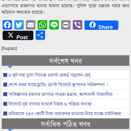
এব্যাপারে রাজনগর থানায় মামলা হয়েছে। পুলিশ পুরো চক্রকে ধরার জন্য
অভিযান অব্যাহত রয়েছে।
Facebook
Twitter
Email
WhatsApp
Line
Print
Viber
Share
Share
Post
[hupso]
সর্বশেষ খবর
৯ ফুট লম্বা চুলে গিনেজ ওয়ার্ল্ড রেকর্ড গড়লেন রেনু
দেশে প্রথম বায়োড্রায়িং প্ল্যান্ট সিলেটে স্থাপনের পরিকল্পনা ।
পাকিস্তানের ময়লার ভাগারে পাওয়া ছত্রাক, আশাবাদী বিজ্ঞানীরা
সিলেটে দুই বাসের সংঘর্ষে নিহত ৯ পরিচয় সনাক্ত
প্রতিমাসে ২৫০ কোটি টাকা প্রতারণার মাধ্যমে নিয়ে যাচ্ছে চাইনিজরা
সর্বাধিক পঠিত খবর