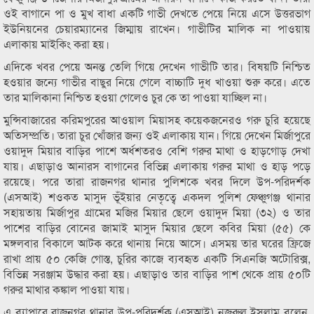
ওই বাগানে পা ও মুখ বাধা একটি গাভী দেখতে পেয়ে নিয়ে এসে উত্তরভাগ
ইউনিয়নের চেয়ারম্যানের জিম্মায় রাখেন। গাভীটির মালিক না পাওয়ায়
এলাকায় মাইকিং করা হয়।
এদিকে খবর পেয়ে অনন্ত তেলি গিয়ে দেখেন গাভীটি তার। বিষয়টি নিশ্চিত
হওয়ার জন্যে গাভীর বাছুর নিয়ে গেলে বাচ্চাটি দুধ খাওয়া শুরু করে। এতে
তার মালিকানা নিশ্চিত হওয়া গেলেও চুর কে তা পাওয়া যাচ্ছিল না।
মুন্সিবাজারের করিমপুরের আওয়াল মিয়াসহ কয়েকজনেরও গরু চুরি হয়েছে
অতিসম্প্রতি। তারা চুর খোঁজার জন্য ওই এলাকায় যান। গিয়ে দেখেন মির্জাপুরে
ওয়াদুদ মিয়ার বাড়ির পাশে অর্ধশতরও বেশি গরুর মাথা ও হাড়গোড় দেখা
যায়। এছাড়াও আনারস বাগানের বিভিন্ন এলাকায় গরুর মাথা ও হাড় পড়ে
রয়েছে। পরে তারা রাজনগর থানার পুলিশকে খবর দিলে উপ-পরিদর্শক
(এসআই) শওকত মাসুদ ভূঁইয়ার নেতৃত্বে একদল পুলিশ ফেঞ্চুগঞ্জ থানার
সহায়তায় মির্জাপুর গ্রামের মজির মিয়ার ছেলে ওয়াদুদ মিয়া (৩২) ও তার
পাশের বাড়ির বোনের জামাই মাসুদ মিয়ার ছেলে কবির মিয়া (৫৫) কে
মঙ্গলবার বিকালে আটক করে থানায় নিয়ে আসে। এসময় তার ঘরের ফ্রিজে
রাখা প্রায় ৫০ কেজি গোস্ত, চুরির কাজে ব্যবহৃত একটি সিএনজি অটোরিক্স,
বিভিন্ন সরঞ্জাম উদ্ধার করা হয়। এছাড়াও তার বাড়ির পাশ থেকে প্রায় ৫০টি
গরুর মাথার কঙ্কাল পাওয়া যায়।
এ ব্যাপারে রাজনগর থানার উপ-পরিদর্শক (এসআই) নজরুল ইসলাম বলেন,