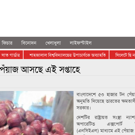
ফিচার
বিনোদন
খেলাধুলা
লাইফস্টাইল
গার্ডার
শাহজালাল বিশ্ববিদ্যালয়ের উপাচার্যকে অব্যাহতি
সিলেটে ছি ন তা 
পেঁয়াজ আসছে এই সপ্তাহে
বাংলাদেশে ৫০ হাজার টন পেঁয়া
অনুমতি দিয়েছে ভারতের ক্ষমতা
সরকার।
দেশটির রাষ্ট্রায়ত্ত সংস্থা ন্
অপারেটিভ এক্সপোর্ট লি
(এনসিইএল) মাধ্যমে এই পেঁয়াজ