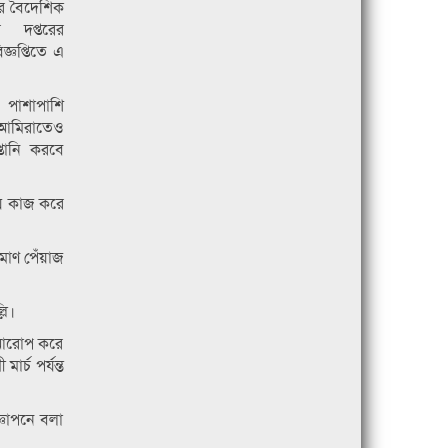
ের বৈদেশিক
র দপ্তরের
্ঞপ্তিতে এ
 পাশাপাশি
ব আমিরাতেও
তানি করবে
য়ে কাজ করে
মাণ পেঁয়াজ
লি।
ঞা আরোপ করে
র্চ পর্যন্ত
্ঞাপনে বলা