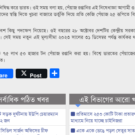
িদ্ধ করে ভারত। ওই সময় বলা হয়, পেঁয়াজ রপ্তানির এই নিষেধাজ্ঞা আগামী ৩১ মা
স্বস্তি দিতে খুচরা বাজারে ভর্তুকি দিয়ে প্রতি কেজি পেঁয়াজ ২৫ রূপিতে বিক্
র বেশ কিছু পদক্ষেপ নিয়েছে। ওই বছরের ২৮ অক্টোবর দেশটির কেন্দ্রীয় সরকা
 দেয়। সেই সময় নতুন এই মূল্যসীমা ২০২৩ সালের ৩১ ডিসেম্বর পর্যন্ত কার্যকর
 লাখ ৫০ হাজার টন পেঁয়াজ রপ্তানি করা হয়। বিশ্বে ভারতের পেঁয়াজের
াত।
Share
are
Post
সর্বাধিক পঠিত খবর
এই বিভাগের আরো 
 সড়ক দুর্ঘটনায় ইউপি চেয়ারম্যান
প্রতিমাসে ২৫০ কোটি টাকা প্রতার
 ২ জন
মাধ্যমে নিয়ে যাচ্ছে চাইনিজরা
সিভিল সার্জন অফিসের চীফ
একে একে ভেঙে পড়ল সেতুর সাত গ