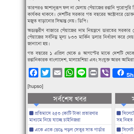
তারপরও আশানুরূপ ফল না মেলায় পেঁয়াজের রপ্তানি পুরোপুরি নিষ
কার্যকর থাকবে। দেশটির সরকার গত বছরের অক্টোবরে ভোক্তাদের 
মজুত বাড়ানোর সিদ্ধান্ত নেয়। ডিপি।
অভ্যন্তরীণ বাজারে পেঁয়াজের দাম নিয়ন্ত্রণে ভারতের সরকা
পেঁয়াজের সর্বনিম্ন মূল্য ৮০০ মার্কিন ডলার নির্ধারণ করে
জানানো হয়।
গত বছরের ১ এপ্রিল থেকে ৪ আগস্টের মাঝে দেশটি থেকে ৭৫
রপ্তানিকারক বাংলাদেশ, মালয়েশিয়া এবং সংযুক্ত আরব আমির
Facebook
Twitter
Email
WhatsApp
Line
Print
Viber
Sh
[hupso]
সর্বশেষ খবর
প্রতিমাসে ২৫০ কোটি টাকা প্রতারণার
সিলেটে
মাধ্যমে নিয়ে যাচ্ছে চাইনিজরা
সহ নিহত
একে একে ভেঙে পড়ল সেতুর সাত গার্ডার
সিলেট 