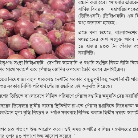
রপ্তানি করা হবে। সোমবার ভারত
বাণিজ্যবিষয়ক মহাপরিচালকে
(ডিজিএফটি) (ডিজিএফটি) এক বিজ
তথ্য জানানো হয়েছে।
এতে বলা হয়েছে, বাংলাদেশের
মধ্যপ্রাচ্যের দেশ সংযুক্ত আর
১৪ হাজার ৪০০ টন পেঁয়াজ রপ্
নয়াদিল্লি।
্বপ্রাপ্ত সংস্থা ডিজিএফটি। দেশটির আমদানি ও রপ্তানি সংশ্লিষ্ট নিয়ম-নীতি নি
িভাগের সাথে পরামর্শ করে পেঁয়াজ রপ্তানির রূপরেখা তৈরি করবে এনসিইএল।
 নিষেধাজ্ঞা বহাল থাকলেও দেশটির সরকার বন্ধুত্বপূর্ণ কিছু দেশে নির্দিষ্ট পরি
র সরকার নির্দিষ্ট পরিমাণ পেঁয়াজ রপ্তানির এই অনুমতি দিয়েছে।
ারিশের ভিত্তিতে বাংলাদেশে সীমিত পরিমাণে পেঁয়াজ রপ্তানির অনুমতি দেয় নয়াদিল্
 বছরের ডিসেম্বরে স্থানীয় বাজার স্থিতিশীল রাখতে পেঁয়াজ রপ্তানিতে নিষেধাজ্
 মূল্য বৃদ্ধি নিয়ন্ত্রণ ও পর্যাপ্ত সরবরাহ নিশ্চিত করতে দ্বিতীয় দফায় আগামী মা
ওপর ৪০ শতাংশ শুল্ক আরোপ করে। ওই সময় দেশটির বাণিজ্য মন্ত্রণালয়ের প্রজ
প্তানির ওপর ৪০ শতাংশ শুল্ক আরোপ করেছে।’