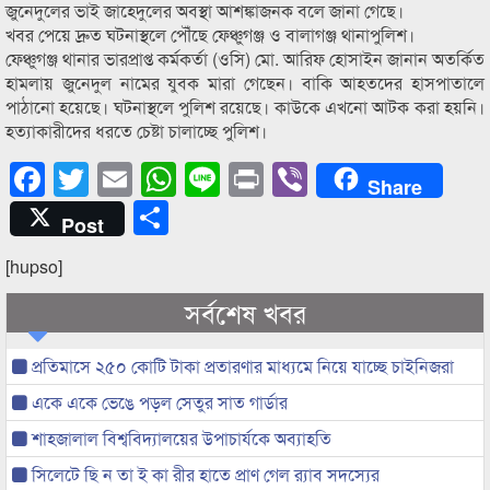
জুনেদুলের ভাই জাহেদুলের অবস্থা আশঙ্কাজনক বলে জানা গেছে।
খবর পেয়ে দ্রুত ঘটনাস্থলে পৌঁছে ফেঞ্চুগঞ্জ ও বালাগঞ্জ থানাপুলিশ।
ফেঞ্চুগঞ্জ থানার ভারপ্রাপ্ত কর্মকর্তা (ওসি) মো. আরিফ হোসাইন জানান অতর্কিত
হামলায় জুনেদুল নামের যুবক মারা গেছেন। বাকি আহতদের হাসপাতালে
পাঠানো হয়েছে। ঘটনাস্থলে পুলিশ রয়েছে। কাউকে এখনো আটক করা হয়নি।
হত্যাকারীদের ধরতে চেষ্টা চালাচ্ছে পুলিশ।
Facebook
Twitter
Email
WhatsApp
Line
Print
Viber
Share
Share
Post
[hupso]
সর্বশেষ খবর
প্রতিমাসে ২৫০ কোটি টাকা প্রতারণার মাধ্যমে নিয়ে যাচ্ছে চাইনিজরা
একে একে ভেঙে পড়ল সেতুর সাত গার্ডার
শাহজালাল বিশ্ববিদ্যালয়ের উপাচার্যকে অব্যাহতি
সিলেটে ছি ন তা ই কা রীর হাতে প্রাণ গেল র‌্যাব সদস্যের