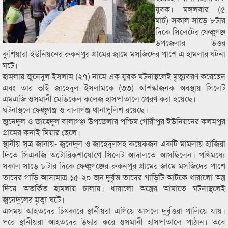
যুবক। মঙ্গলবার (৫
মার্চ) সকাল সাড়ে ৮টার
দিকে সিলেটের ফেঞ্চুগঞ্জ
উপজেলার উত্তর
কুশিয়ারা ইউনিয়নের রুকনপুর গ্রামের জামে মসজিদের পাশে এ হামলার ঘটনা
ঘটে।
হামলায় জুনেদুল ইসলাম (২৭) নামে এক যুবক ঘটনাস্থলেই মৃত্যুবরণ করেছেন
এবং তার ভাই জাহেদুল ইসলামকে (৩৩) আশঙ্কাজনক অবস্থায় সিলেট
এমএজি ওসমানী মেডিকেল কলেজ হাসপাতালে প্রেরণ করা হয়েছে।
ঘটনাস্থলে ফেঞ্চুগঞ্জ ও বালাগঞ্জ থানাপুলিশ রয়েছে।
জুনেদুল ও জাহেদুল বালাগঞ্জ উপজেলার পশ্চিম গৌরীপুর ইউনিয়নের কলমপুর
গ্রামের কনাই মিয়ার ছেলে।
স্থানীয় সূত্র জানায়- জুনেদুল ও জাহেদুলসহ কয়েকজন একটি মামলায় হাজিরা
দিতে সিএনজি অটোরিকশাযোগে সিলেট আদালতে আসছিলেন। পথিমধ্যে
সকাল সাড়ে ৮টার দিকে ফেঞ্চুগঞ্জের রুকনপুর গ্রামের জামে মসজিদের পাশে
তাদের গাড়ি আসামাত্র ১৫-২০ জন দুর্বৃত্ত তাদের গাড়িটি আটকে ধারালো অস্ত্র
দিয়ে অতর্কিত হামলায় চালায়। ধারালো অস্ত্রের আঘাতে ঘটনাস্থলেই
জুনেদুলের মৃত্যু ঘটে।
এসময় আহতদের চিৎকারে স্থানীয়রা এগিয়ে আসলে দুর্বৃত্তরা পালিয়ে যায়।
পরে স্থানীয়রা আহতদের উদ্ধার করে ওসমানী হাসপাতালে পাঠান। তবে