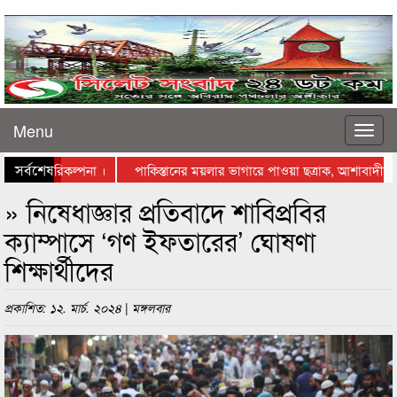
Menu
সর্বশেষ
স্থাপনের পরিকল্পনা ।
পাকিস্তানের ময়লার ভাগারে পাওয়া ছত্রাক, আশাবাদী বিজ্ঞ
্তায় নামলেন ব্যবসায়ীরা
» নিষেধাজ্ঞার প্রতিবাদে শাবিপ্রবির
ক্যাম্পাসে ‘গণ ইফতারের’ ঘোষণা
শিক্ষার্থীদের
প্রকাশিত: ১২. মার্চ. ২০২৪ | মঙ্গলবার