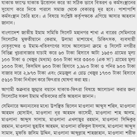
যাকাত ফান্ডে যাকাত উত্তোলন করে তা সঠিক ভাবে বিতরণ ও কর্মসংস্থানের
সুযোগ করে দিতে পারলে সমাজ থেকে বেকারত্ব দূর হবে। পাশাপাশি
কর্মসংস্থান তৈরি হবে। এ বিষয়ে সংশ্লিষ্ট কর্তৃপক্ষকে এগিয়ে আসার আহবান
জানান।
বাংলাদেশ জাতীয় ইমাম সমিতি সিলেট মহানগর শাখা এ বারের সেমিনারে
সিলেটের মুফতীয়ানে কেরাম, উলামা মাশায়েখ, চিকিৎসক, ব্যবসায়ী
নেতৃবৃন্দের ও ইমাম-খতিবগণের সাথে আলোচনা ক্রমে ও সিলেট নগরীর
বিভিন্ন খুচরাবাজার যাচাই করে ৬০ টাকা হিসাবে আটা ১৬৫০ গ্রামের মূল্য
১০০ টাকা ও খেজুর (মধ্যম) ৩০০ টাকা দরে ৩৩০০ (এক সা’) গ্রামের মূল্য
১০০০ টাকা, কিসমিস ৬০০ টাকা হিসাবে ১,৯৮০ টাকা ও পনির ৯০০ টাকা
বাজার দরে ২,৯৭০ টাকা এবং মেডজুল এ গ্রেড খেজুর ১৭০০ টাকা হিসাবে
৫৬১০ টাকা নির্ধারণ করে ফিৎরার ঘোষণা করা হয়।
আগামী শুক্রবার জুম্মার বয়ানে যাকাত-ফিৎরা বিষয়ে আলোচনা করার জন্য
সিলেটের সকল ইমাম খতিবদের প্রতি আহবান জানান।
সেমিনারে অন্যন্যদের মধ্যে উপস্থিত ছিলেন মাওলানা আব্দুস শহিদ, মাওলানা
আহমদ হোসাইন, মাওলানা নূর আহমদ কাসেমী, মাওলানা শাহ আলম,
মাওলানা আব্দুস সালাম, মাওলানা এখলাছুর রহমান, মাওলানা সিদ্দিকুর
রহমান, মাওলানা ছুহাইব আহমদ, মাওলানা রফিকুল ইসলাম, মাওলানা আব্দুস
সামাদ, মুফতি জসিম উদ্দিন, মাওলানা আব্দুল্লাহ শাহজাহান, মাওলানা শরীফ