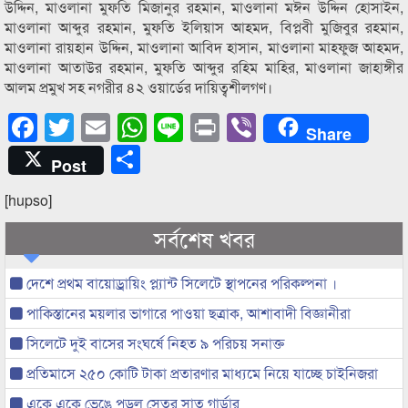
উদ্দিন, মাওলানা মুফতি মিজানুর রহমান, মাওলানা মঈন উদ্দিন হোসাইন,
মাওলানা আব্দুর রহমান, মুফতি ইলিয়াস আহমদ, বিপ্লবী মুজিবুর রহমান,
মাওলানা রায়হান উদ্দিন, মাওলানা আবিদ হাসান, মাওলানা মাহফুজ আহমদ,
মাওলানা আতাউর রহমান, মুফতি আব্দুর রহিম মাহির, মাওলানা জাহাঙ্গীর
আলম প্রমুখ সহ নগরীর ৪২ ওয়ার্ডের দায়িত্বশীলগণ।
Facebook
Twitter
Email
WhatsApp
Line
Print
Viber
Share
Share
Post
[hupso]
সর্বশেষ খবর
দেশে প্রথম বায়োড্রায়িং প্ল্যান্ট সিলেটে স্থাপনের পরিকল্পনা ।
পাকিস্তানের ময়লার ভাগারে পাওয়া ছত্রাক, আশাবাদী বিজ্ঞানীরা
সিলেটে দুই বাসের সংঘর্ষে নিহত ৯ পরিচয় সনাক্ত
প্রতিমাসে ২৫০ কোটি টাকা প্রতারণার মাধ্যমে নিয়ে যাচ্ছে চাইনিজরা
একে একে ভেঙে পড়ল সেতুর সাত গার্ডার