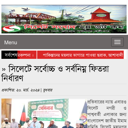
Menu
সর্বশেষ
স্থাপনের পরিকল্পনা ।
পাকিস্তানের ময়লার ভাগারে পাওয়া ছত্রাক, আশাবাদী বিজ্ঞ
্তায় নামলেন ব্যবসায়ীরা
» সিলেটে সর্বোচ্চ ও সর্বনিম্ন ফিতরা
নির্ধারণ
প্রকাশিত: ২০. মার্চ. ২০২৪ | বুধবার
প্রতিবারের ন্যায় এবারও
সিলেট নগরী ও
পাশ্ববর্তী এলাকার জন্য
বাংলাদেশ জাতীয় ইমাম
সমিতি সিলেট মহানগর