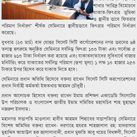
শাখার “দারিদ্র বিমোচনে
যাকাত-ফিৎরার ভূমিকা
ও স্থানীয় ভাবে ফিতরার
পরিমাণ নির্ধারণ” শীর্ষক সেমিনারে স্থানীয়ভাবে ফিৎরার পরিমাণ নির্ধারণ
করেছে।
বুধবার (২০ মার্চ) বাদ যোহর সিলেট সিটি কর্পোরেশনের নগর ভবনের ৬ষ্ঠ
তলাস্থ হলরুমে অনুষ্ঠিত সেমিনরে সর্বনিম্ন ফিৎরা ১০০ টাকা এবং সর্বোচ্চ ৫
হাজার ৬১০ টাকা নির্ধারণ করা হয়েছে এবং যাকাতদাতাদের সুবিধার্থে বাজার
মনিটরিং করে যাকাতের সর্বনিম্ন পরিমাণ (রূপা মূল্য) ১ লক্ষ ১০ হাজার ২৫০
টাকার উপর হিসেব করে যাকাত দিতে হবে।
সেমিনারে প্রধান অতিথি হিসেবে বক্তব্য রাখেন সিলেট সিটি করপোরেশনের
প্রধান নির্বাহী কর্মকর্তা ইফতখার আহমদ চৌধুরী।
প্রধান আলোচক হিসেবে বক্তব্য রাখেন ইমাম প্রশিক্ষণ একাডেমি সিলেটের
উপ পরিচালক ও বাংলাদেশ জাতীয় ইমাম সমিতির মহাসচিব শাহ মুহাম্মদ
নজরুল ইসলাম।
মহানগর সভাপতি মাওলানা হাবীব আহমদ শিহাবের সভাপতিত্বে সেমিনারে
বিশেষ অতিথির বক্তব্য রাখেন- দরগাহে হযরত শাহজালাল রহ: মাদরাসার
মুহাদ্দিস আতাউল হক জালালাবাদী, প্রধান মুফতি আবু খয়ের বিথঙ্গলী, সিলেট