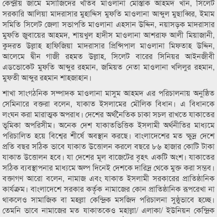
কেন্দ্রীয় জামে মসাজিদের খতিব মাওলানা মোস্তাক আহমদ খান, সিলেট
সরকারি আলিয়া মাদরাসার মুহাদ্দিস মুফতি মাওলানা আব্দুল মুছাব্বির, ইমাম
সমিতি সিলেট জেলা সভাপতি মাওলানা এহসান উদ্দিন, নয়াসড়ক মাদরাসার
মুফতি জুবায়ের আহমদ, শায়খুল হাদীস মাওলানা আশরাফ আলী মিয়াজানী,
কুদরত উল্লাহ হাফিজিয়া মাদরাসার প্রিন্সিপাল মাওলানা মিফতাহ উদ্দিন,
আলেমে দ্বীন গাজী রহমত উল্লাহ, সিলেট বারের সিনিয়র আইনজীবী
এডভোকেট মুফতি আব্দুর রহমান, জমিয়ত নেতা মাওলানা খলিলুর রহমান,
মুফতী আব্দুর রহমান শাহজাহান।
শাখা সাংগঠনিক সম্পাদক মাওলানা মাসুম আহমদ এর পরিচালনায় অনুষ্ঠিত
সেমিনারে বক্তরা বলেন, যাকাত ইসলামের মৌলিক বিধান। এ বিধানকে
লংঘন করা মারাত্মক অপরাধ। দেশের অর্থনৈতিক চাকা সচল রাখতে যাকাতের
ভূমিকা অপরিসীম। অনেক দেশ যাকাতভিত্তিক ইসলামী অর্থনীতির মাধ্যমে
পরিচালিত হয়ে বিশ্বের শীর্ষে অবস্থান করছে। বাংলাদেশের মত ক্ষুদ্র দেশে
প্রতি বছর সঠিক ভাবে যাকাত উত্তোলন করলে বছরে ৮৬ হাজার কোটি টাকা
যাকাত উত্তোলন হবে। যা দেশের মূল বাজেটের বৃহৎ একটি অংশ। যাকাতের
সঠিক ব্যবস্থাপনার মাধ্যমে অল্প দিনেই দেশকে দারিদ্র থেকে মুক্ত করা সম্ভব।
বক্তাগণ আরো বলেন, নামাজ এবং যাকাত ইসলামী সরকারের প্রাতিষ্ঠানিক
কার্যক্রম। বাংলাদেশে সরকার কর্তৃক নামাজের কোন প্রাতিষ্ঠানিক রূপরেখা না
থাকলেও সামাজিক বা মহল্লা কেন্দ্রিক মসজিদ পরিচালনা সুষ্ঠুভাবে হচ্ছে।
তেমনি ভাবে নামাজের মত যাকাতকেও মহাল্লা/ এলাকা/ ইউনিয়ন কেন্দ্রিক