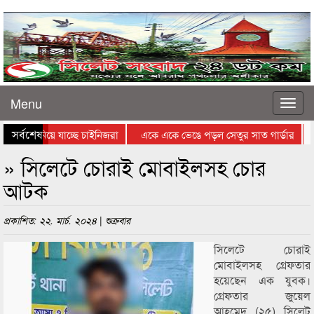
Menu
সর্বশেষ
মাধ্যমে নিয়ে যাচ্ছে চাইনিজরা
একে একে ভেঙে পড়ল সেতুর সাত গার্ডার
শ
া ইরানিদের জন্যে কঠিন
দ্রুত ছড়াচ্ছে যৌনাঙ্গ আক্রান্তকারী পরজীবী
» সিলেটে চোরাই মোবাইলসহ চোর
আটক
প্রকাশিত: ২২. মার্চ. ২০২৪ | শুক্রবার
সিলেটে চোরাই
মোবাইলসহ গ্রেফতার
হয়েছেন এক যুবক।
গ্রেফতার জুয়েল
আহমেদ (২৫) সিলেট