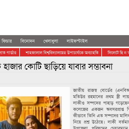
ফিচার
বিনোদন
খেলাধুলা
লাইফস্টাইল
র্ডার
শাহজালাল বিশ্ববিদ্যালয়ের উপাচার্যকে অব্যাহতি
সিলেটে ছি ন তা ই ক
 হাজার কোটি ছাড়িয়ে যাবার সম্ভাবনা
জাতীয় রাজস্ব বোর্ডের (এনবি
মতিউর রহমানের প্রথম স্ত্রী ল
লাকীও সম্পদের পাহাড় গড়েছে
কলেজের একজন অবসরপ্রাপ্ত শ
কীভাবে তিনি এত সম্পদের মালি
নিয়ে প্রশ্ন উঠেছে। লাকী বর্তমা
উপজেলা পরিষদের চেয়ারম্যান। 