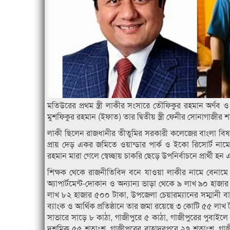
মতিউরের প্রথম স্ত্রী লাকীর সংসারে তৌফিকুর রহমান অর্ণব
মুশফিকুর রহমান (ইফাত) তার দ্বিতীয় স্ত্রী ফেনীর সোনাগাজীর শ
লাকী ছিলেন রাজধানীর তীতুমির সরকারী কলেজের বাংলা বি
প্রায় দেড় একর জমিতে ওয়ান্ডার পার্ক ও ইকো রিসোর্ট না
রহমান মারা গেলে স্বেচ্ছায় চাকরি ছেড়ে উপনির্বাচনে প্রার্থী হন এব
শিক্ষক থেকে রাজনীতিবিদ বনে যাওয়া লাকীর নামে বেনামে
অ্যাপার্টমেন্ট-দোকান ও অন্যান্য ভাড়া থেকে ৯ লাখ ৯০ হাজ
লাখ ৮২ হাজার ৫০০ টাকা, উপজেলা চেয়ারম্যানের সম্মানী ব
ব্যাংক ও আর্থিক প্রতিষ্ঠানে তার জমা রয়েছে ৩ কোটি ৫৫ লা
সাভারে সাড়ে ৮ কাঠা, গাজীপুরে ৫ কাঠা, গাজীপুরের পুব
দশমিক ৫৫ শতাংশ, গাজীপুরের বাহাদুরপুরে ২৭ শতাংশ, গা