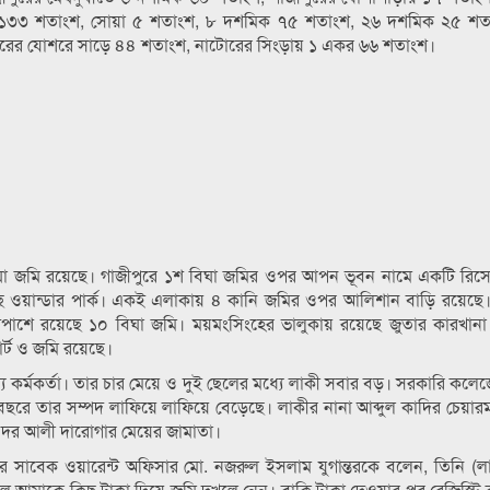
ে ১৩৩ শতাংশ, সোয়া ৫ শতাংশ, ৮ দশমিক ৭৫ শতাংশ, ২৬ দশমিক ২৫ শ
ুরের যোশরে সাড়ে ৪৪ শতাংশ, নাটোরের সিংড়ায় ১ একর ৬৬ শতাংশ।
ঘা জমি রয়েছে। গাজীপুরে ১শ বিঘা জমির ওপর আপন ভূবন নামে একটি রিসো
 ওয়ান্ডার পার্ক। একই এলাকায় ৪ কানি জমির ওপর আলিশান বাড়ি রয়েছে।
শপাশে রয়েছে ১০ বিঘা জমি। ময়মংসিংহের ভালুকায় রয়েছে জুতার কারখানা
র্ট ও জমি রয়েছে।
দ্য কর্মকর্তা। তার চার মেয়ে ও দুই ছেলের মধ্যে লাকী সবার বড়। সরকারি কলেজ
বছরে তার সম্পদ লাফিয়ে লাফিয়ে বেড়েছে। লাকীর নানা আব্দুল কাদির চেয়ারম
 ময়দর আলী দারোগার মেয়ের জামাতা।
ীর সাবেক ওয়ারেন্ট অফিসার মো. নজরুল ইসলাম যুগান্তরকে বলেন, তিনি (
আমাকে কিছু টাকা দিয়ে জমি দখলে নেন। বাকি টাকা দেওয়ার পর রেজিস্ট্রি