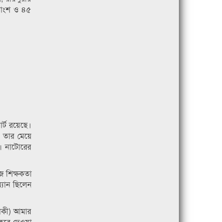
তাংশ ও ৪৫
র্ট রয়েছে।
 তার মেয়ে
। নাটোরের
ে শিক্ষকতা
্যান ছিলেন
লাকী) আমার
 করে দেওয়া