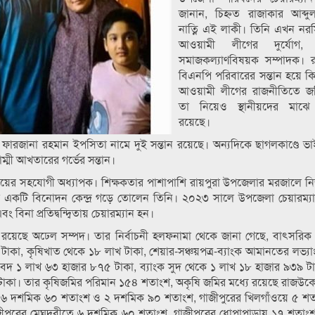
জানান, চিহ্নত রাজাকার আব্দু
নাত্নি এই লাকী। তিনি এখন নর
আওয়ামী লীগের দুর্যোগ,
সমাজকল্যাণবিষয়ক সম্পাদক। 
বিএনপি পরিবারের সন্তান হয়ে ক
আওয়ামী লীগের রাজনীতিতে জ
তা নিয়েও স্থানীয়দের মাঝ
রয়েছে।
 ও ফারজানা রহমান ইপসিতা নামে দুই সন্তান রয়েছে। অন্যদিকে ছাগলকাণ্ডে ভ
াম্মী আখতারের গর্ভের সন্তান।
ষয়ের সহযোগী অধ্যাপক। শিক্ষকতার পাশাপাশি রায়পুরা উপজেলার মরজালে 
মে একটি বিনোদন কেন্দ্র গড়ে তোলেন তিনি। ২০২৩ সালে উপজেলা চেয়ারম্য
ং বিনা প্রতিদ্বন্দ্বিতায় চেয়ারম্যান হন।
 রয়েছে অঢেল সম্পদ। তার নির্বাচনী হলফনামা থেকে জানা গেছে, বাৎসরি
ার টাকা, কৃষিখাত থেকে ১৮ লাখ টাকা, শেয়ার-সঞ্চয়পত্র-ব্যাংক আমানতের লভ্য
াবদ ১ লাখ ৬৩ হাজার ৮৭৫ টাকা, ব্যাংক সুদ থেকে ১ লাখ ১৮ হাজার ৯৩৯ টাক
খ টাকা। তার কৃষিজমির পরিমান ১৫৪ শতাংশ, অকৃষি জমির মধ্যে রয়েছে রাজউকে 
াইলে ৬ দশমিক ৬০ শতাংশ ও ২ দশমিক ৯০ শতাংশ, গাজীপুরের খিলগাঁওয়ে ৫ 
জীপুরের মেঘদুবীতে ৬ দশমিক ৬০ শতাংশ, গাজীপুরের ধোপাপাড়ায় ১৭ শতাংশ