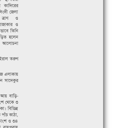
ল কাদিরের
সিংদী জেলা
 ত্রাণ ও
রাজাকার ও
িভাবে তিনি
ড়িত হলেন
ে আলোচনা
াইরাল তরুণ
নিজ এলাকায়
ান সাদেকুর
ক আয় বাড়ি-
াংশ থেকে ৩
া। বিভিন্ন
পাঁচ কাঠা,
শতাংশ ও ৩৪
, রায়পুরায়