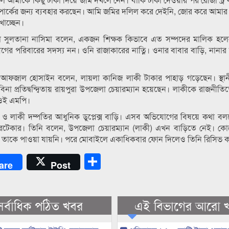
র্কের জন্য ব্যবহার করছেন। আমি জমির দলিল করে দেইনি, জোর করে আমার
াচ্ছেন।
দা সুলতানা নাসিমা বলেন, একজন শিক্ষক কিভাবে এত সম্পদের মালিক হলে
ীগের পরিবারের সদস্য নন। ওনি রাজাকারের নাত্নি। ওনার বাবার বাড়ি, নানার
ধা আফজাল হোসাইন বলেন, লায়লা কানিজ লাকী টাকার পাহাড় গড়েছেন। স্থা
 প্রতিদ্বন্দ্বিতায় রায়পুরা উপজেলা চেয়ারম্যান হয়েছেন। লাকীকে রাজনীতিতে 
 ওই এমপি।
উর ও লাকী দম্পতির আধুনিক ডুপ্লেক্স বাড়ি। এসব অভিযোগের বিষয়ে কথা বলত
ারটেকার। তিনি বলেন, উপজেলা চেয়ারম্যান (লাকী) এখন বাড়িতে নেই। ক
েও তাকে পাওয়া যায়নি। পরে মোবাইলে একাধিকবার ফোন দিলেও তিনি রিসিভ 
Share
are
Post
সর্বাধিক পঠিত খবর
এই বিভাগের আরো 