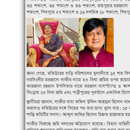
৩৫ শতাংশ, ৩৫ শতাংশ ও ৩৩ শতাংশ, রায়পুরার মরজাল
শতাংশ, শিবপুরে ২৭ শতাংশ ও ১৬ দশমিক ১৮ শতাংশ, শিবপ
জানা গেছে, মতিউরের বাড়ি বরিশালের মূলাদীতে ১৫ শত বি
নরসিংদীর মরজালে লাকীর নামে ৪০ বিঘা জমির ওপর রয়েছে
ফারজানা রহমান ইপসিতার নামে মরজাল বাসস্ট্যান্ড ও আ
সিংড়ায় ২০ বিঘা জমি এবং গাড়ীপুরের পুবাইলে একাধিক রিসো
স্থানীয়রা জানান, লাকীর বাবা কফিল উদ্দিন আহম্মদ ছিলেন খা
করলেও মতিউরের সঙ্গে বিয়ের পর তার ভাগ্য খুলে যায়। ১৫ 
শান্তি কমিটির সদস্য। আব্দুল কাদির ছিলেন চিহ্নত রাজাকার
লাকীর বিরুদ্ধে জমি দলখের অভিযোগ রয়েছে। বিমান বাহিন
জমিসহ অনেকের জমি দখল করেছেন। জমি ক্রয় করার কথা বলে 