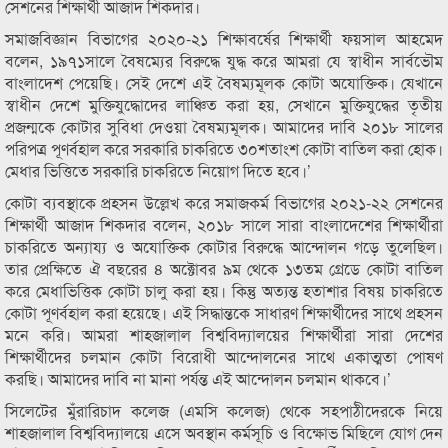
সেশনের শিক্ষার্থী আজাদ শিকদার।
সমাজবিজ্ঞান বিভাগের ২০২০-২১ শিক্ষাবর্ষের শিক্ষার্থী ফয়সাল আহমেদ
বলেন, ১৯৭১সালে বৈষম্যের বিরুদ্ধে যুদ্ধ করে আমরা যে স্বাধীন সার্বভৌম
বাংলাদেশ পেয়েছি। সেই দেশে এই বৈষম্যমূলক কোটা অযোক্তিক। যেখানে
স্বাধীন দেশে মুক্তিযুদ্ধােদের লাঞ্চিত করা হয়, সেখানে মুক্তিযুদ্ধের তৃতীয়
প্রজন্মকে কোটার সুবিধা দেওয়া বৈষম্যমূলক। আমাদের দাবি ২০১৮ সালের
পরিপত্র পূণর্বহাল করে সরকারি চাকরিতে ৩০শতাংশ কোটা বাতিল করা হোক।
মেধার ভিত্তিতে সরকারি চাকরিতে নিয়োগ দিতে হবে।’
কোটা ব্যবস্থাকে প্রহসন উল্লেখ করে সমাজকর্ম বিভাগের ২০২১-২২ সেশনের
শিক্ষার্থী আজাদ শিকদার বলেন, ২০১৮ সালে সারা বাংলাদেশের শিক্ষার্থীরা
চাকরিতে অন্যায্য ও অযোক্তিক কোটার বিরুদ্ধে আন্দোলন গড়ে তুলেছিল।
তার প্রেক্ষিতে ঐ বছরের ৪ অক্টোবর ৯ম থেকে ১৩তম গ্রেডে কোটা বাতিল
করে মেধাভিত্তিক কোটা চালু করা হয়। কিন্তু অত্যন্ত হতাশার বিষয় চাকরিতে
কোটা পূণর্বহাল করা হয়েছে। এই সিদ্ধান্তকে সাধারণ শিক্ষার্থীদের সাথে প্রহসন
মনে করি। আমরা শাহজালাল বিশ্ববিদ্যালয়ের শিক্ষার্থীরা সারা দেশের
শিক্ষার্থীদের চলমান কোটা বিরোধী আন্দোলনের সাথে একাত্মতা পোষণ
করছি। আমাদের দাবি না মানা পর্যন্ত এই আন্দোলন চলমান থাকবে।’
সিলেটের মুঁরারিচাদ কলেজ (এমসি কলেজ) থেকে সহপাঠীদেরকে নিয়ে
শাহজালাল বিশ্ববিদ্যালয়ে এসে অবস্থান কর্মসূচি ও বিক্ষোভ মিছিলে যোগ দেন