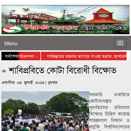
Menu
সর্বশেষ
ে স্থাপনের পরিকল্পনা ।
পাকিস্তানের ময়লার ভাগারে পাওয়া ছত্রাক, আশাবাদী বিজ
াস্তায় নামলেন ব্যবসায়ীরা
» শাবিপ্রবিতে কোটা বিরোধী বিক্ষোভ
প্রকাশিত: ০৩. জুলাই. ২০২৪ | বুধবার
সরকারি চাকরিতে
কোটাব্যবস্থার
পুনর্বহালের প্রতিবাদে
বিক্ষোভ মিছিল করেছে
শাহজালাল বিজ্ঞান ও
প্রযুক্তি বিশ্ববিদ্যালয়ের