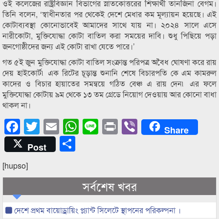
ওই কলেজের রাষ্ট্রবিজ্ঞান বিভাগের স্নাতকোত্তরের শিক্ষার্থী তানজিনা বেগম।
তিনি বলেন, ‘স্বাধীনতার পর থেকেই দেশে মেধার কম মূল্যায়ন হয়েছে। এই
কোটাব্যবস্থা কোনোভাবেই আমাদের সাথে যায় না। ২০২৪ সালে এসে
নারীকোটা, মুক্তিযোদ্ধা কোটা বাতিল করা সময়ের দাবি। শুধু পিছিয়ে পড়া
জনগোষ্ঠীদের জন্য এই কোটা রাখা যেতে পারে।’
গত ৫ই জুন মুক্তিযোদ্ধা কোটা বাতিল সংক্রান্ত পরিপত্র অবৈধ ঘোষণা করে রায়
দেয় হাইকোর্ট৷ এক রিটের চূড়ান্ত শুনানি শেষে বিচারপতি কে এম কামরুল
কাদের ও বিচার হায়াতের সমন্বয়ে গঠিত বেঞ্চ এ রায় দেন৷ এর ফলে
মুক্তিযোদ্ধা কোটায় ৯ম থেকে ১৩ তম গ্রেডে নিয়োগ দেওয়ায় আর কোনো বাধা
থাকল না।
Facebook
Twitter
Email
WhatsApp
Line
Print
Viber
Share
Share
Post
[hupso]
সর্বশেষ খবর
দেশে প্রথম বায়োড্রায়িং প্ল্যান্ট সিলেটে স্থাপনের পরিকল্পনা ।