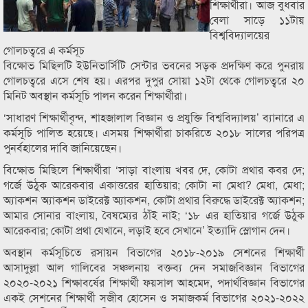
শিক্ষার্থীরা। আজ বুধবার
বেলা সাড়ে ১১টায়
বিশ্ববিদ্যালয়ের
গোলচত্বরে এ কর্মসূচ
বিক্ষোভ মিছিলটি ইউনিভার্সিটি সেন্টার ভবনের সড়ক প্রদক্ষিণ করে পুনরায়
গোলচত্বরে এসে শেষ হয়। এরপর দুপুর সোয়া ১২টা থেকে গোলচত্বরে ২০
মিনিট অবস্থান কর্মসূচি পালন করেন শিক্ষার্থীরা।
‘সাধারণ শিক্ষার্থীবৃন্দ, শাহজালাল বিজ্ঞান ও প্রযুক্তি বিশ্ববিদ্যালয়’ ব্যানারে এ
কর্মসূচি পালিত হয়েছে। এসময় শিক্ষার্থীরা চাকরিতে ২০১৮ সালের পরিপত্র
পুনর্বহালের দাবি জানিয়েছেন।
বিক্ষোভ মিছিলে শিক্ষার্থীরা ‘সাড়া বাংলায় খবর দে, কোটা প্রথার কবর দে;
গর্জে উঠুক আরেকবার একাত্তরের হাতিয়ার; কোটা না মেধা? মেধা, মেধা;
অ্যাকশন অ্যাকশন ডাইরেক্ট অ্যাকশন, কোটা প্রথার বিরুদ্ধে ডাইরেক্ট অ্যাকশন;
আমার সোনার বাংলায়, বৈষম্যের ঠাঁই নাই; ‘১৮ এর হাতিয়ার গর্জে উঠুক
আরেকবার; কোটা প্রথা যেখানে, লড়াই হবে সেখানে’ ইত্যাদি স্লোগান দেন।
অবস্থান কর্মসূচিতে রসায়ন বিভাগের ২০১৮-২০১৯ সেশনের শিক্ষার্থী
আসাদুল্লা আল গালিবের সঞ্চলনায় বক্তব্য দেন সমাজবিজ্ঞান বিভাগের
২০২০-২০২১ শিক্ষাবর্ষের শিক্ষার্থী ফয়সাল আহমেদ, পদার্থবিজ্ঞান বিভাগের
একই সেশনের শিক্ষার্থী সজীব হোসেন ও সমাজকর্ম বিভাগের ২০২১-২০২২