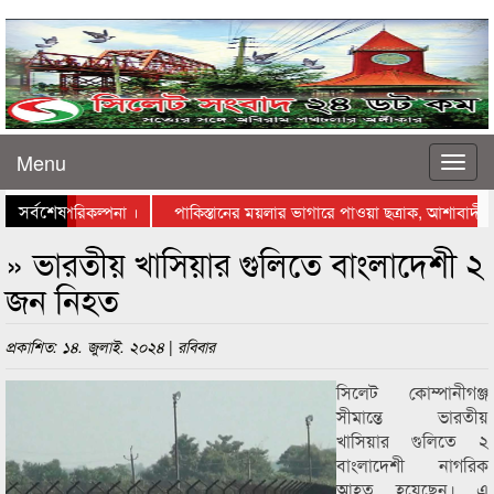
Menu
সর্বশেষ
টে স্থাপনের পরিকল্পনা ।
পাকিস্তানের ময়লার ভাগারে পাওয়া ছত্রাক, আশাবাদী বিজ
াস্তায় নামলেন ব্যবসায়ীরা
» ভারতীয় খাসিয়ার গুলিতে বাংলাদেশী ২
জন নিহত
প্রকাশিত: ১৪. জুলাই. ২০২৪ | রবিবার
সিলেট কোম্পানীগঞ্জ
সীমান্তে ভারতীয়
খাসিয়ার গুলিতে ২
বাংলাদেশী নাগরিক
আহত হয়েছেন। এ