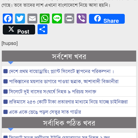
গেছে। তবে তাদের লাশ এখনো বাংলাদেশে নিয়ে আসা হয়নি।
Facebook
Twitter
Email
WhatsApp
Line
Print
Viber
Share
Share
Post
[hupso]
সর্বশেষ খবর
দেশে প্রথম বায়োড্রায়িং প্ল্যান্ট সিলেটে স্থাপনের পরিকল্পনা ।
পাকিস্তানের ময়লার ভাগারে পাওয়া ছত্রাক, আশাবাদী বিজ্ঞানীরা
সিলেটে দুই বাসের সংঘর্ষে নিহত ৯ পরিচয় সনাক্ত
প্রতিমাসে ২৫০ কোটি টাকা প্রতারণার মাধ্যমে নিয়ে যাচ্ছে চাইনিজরা
একে একে ভেঙে পড়ল সেতুর সাত গার্ডার
সর্বাধিক পঠিত খবর
সিলেটে সড়ক দুর্ঘটনায় ইউপি চেয়ারম্যান সহ নিহত ২ জন