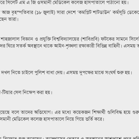
 করে সিলেট এম এ জি ওসমানী মেডিকেল কলেজ হাসপাতালে পাঠানো হয়।
রা আজ বৃহস্পতিবার (১৮ জুলাই) সারা দেশে ‘কমপ্লিট শাটডাউন’ কর্মসূচি ডেকে
ছেন তারা।
হজালাল বিজ্ঞান ও প্রযুক্তি বিশ্ববিদ্যালয়ের (শাবিপ্রবি) ফটকের সামনে সিলে
 ঘিরে সতর্ক অবস্থানে থাকে আইন-শৃঙ্খলা রক্ষাকারী বিভিন্ন বাহিনী। এসময় ত
পাসের দখল নিতে চাইলে পুলিশ বাধা দেয়। এসময় দুপক্ষের মাঝে সংঘর্ষ শুরু হয়।
লি-টিয়ার সেল নিক্ষেপ করা হয়।
আহত হয়েছে বলে তাদের অভিযোগ। এর মধ্যে কয়েকজন শিক্ষার্থী গুলিবিদ্ধ হয়ে 
ি ওসমানী মেডিকেল কলেজ হাসপাতালে নিয়ে গিয়ে ভর্তি করে।
ে বিক্ষোভ শুরু করেছেন। ক্যাম্পাসের ভেতরে ও অবস্থানের আশপাশে প্রচুর পু