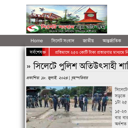
Home
সিলেট সংবাদ
জাতীয়
আন্তর্জাতিক
সর্বশেষ
র্ষে নিহত ৯ পরিচয় সনাক্ত
প্রতিমাসে ২৫০ কোটি টাকা প্রতারণার মাধ্যমে নিয়ে 
ে বিশ্বাস করাটা ইরানিদের জন্যে কঠিন
» সিলেটে পুলিশ অতিউৎসাহী শা
প্রকাশিত: ১৮. জুলাই. ২০২৪ | বৃহস্পতিবার
সিলেটে
সড়কে পু
১টা ২৫ 
১৫-২০ ম
বার বার
অর্ধশত