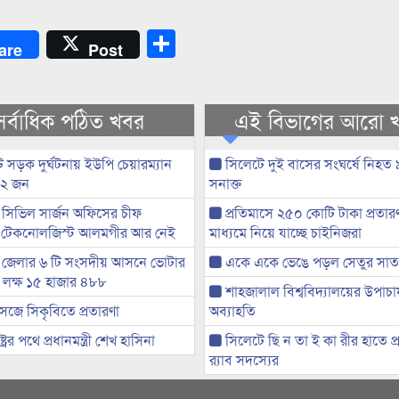
Share
are
Post
সর্বাধিক পঠিত খবর
এই বিভাগের আরো 
 সড়ক দুর্ঘটনায় ইউপি চেয়ারম্যান
সিলেটে দুই বাসের সংঘর্ষে নিহত
 ২ জন
সনাক্ত
সিভিল সার্জন অফিসের চীফ
প্রতিমাসে ২৫০ কোটি টাকা প্রতার
 টেকনোলজিস্ট আলমগীর আর নেই
মাধ্যমে নিয়ে যাচ্ছে চাইনিজরা
 জেলার ৬ টি সংসদীয় আসনে ভোটার
একে একে ভেঙে পড়ল সেতুর সাত গ
৭ লক্ষ ১৫ হাজার ৪৮৮
শাহজালাল বিশ্ববিদ্যালয়ের উপাচার
েজে সিকৃবিতে প্রতারণা
অব্যাহতি
্ট্রের পথে প্রধানমন্ত্রী শেখ হাসিনা
সিলেটে ছি ন তা ই কা রীর হাতে প্
র‌্যাব সদস্যের