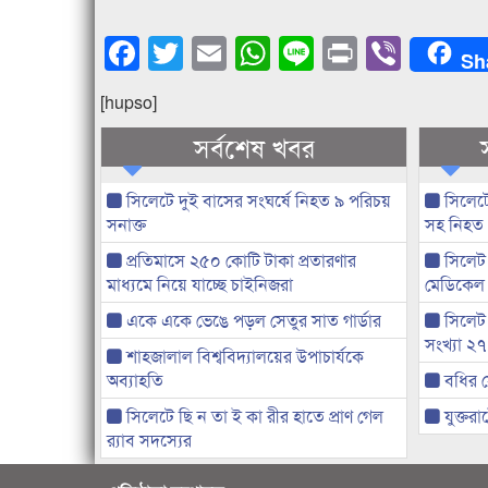
Facebook
Twitter
Email
WhatsApp
Line
Print
Viber
Sh
[hupso]
সর্বশেষ খবর
সিলেটে দুই বাসের সংঘর্ষে নিহত ৯ পরিচয়
সিলেটে
সনাক্ত
সহ নিহত
প্রতিমাসে ২৫০ কোটি টাকা প্রতারণার
সিলেট 
মাধ্যমে নিয়ে যাচ্ছে চাইনিজরা
মেডিকেল
একে একে ভেঙে পড়ল সেতুর সাত গার্ডার
সিলেট
সংখ্যা ২
শাহজালাল বিশ্ববিদ্যালয়ের উপাচার্যকে
অব্যাহতি
বধির স
সিলেটে ছি ন তা ই কা রীর হাতে প্রাণ গেল
যুক্তরাষ
র‌্যাব সদস্যের