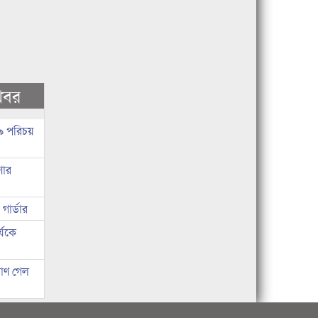
খবর
 ৯ পরিচয়
ণার
ার্ডার
্যকে
রাণ গেল