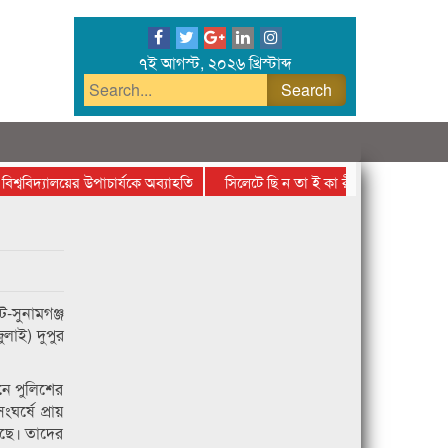
৭ই আগস্ট, ২০২৬ খ্রিস্টাব্দ
বিদ্যালয়ের উপাচার্যকে অব্যাহতি
সিলেটে ছি ন তা ই কা রীর হাতে প্রাণ গেল র‌্য
-সুনামগঞ্জ
লাই) দুপুর
ানে পুলিশের
র্ষে প্রায়
েছে। তাদের