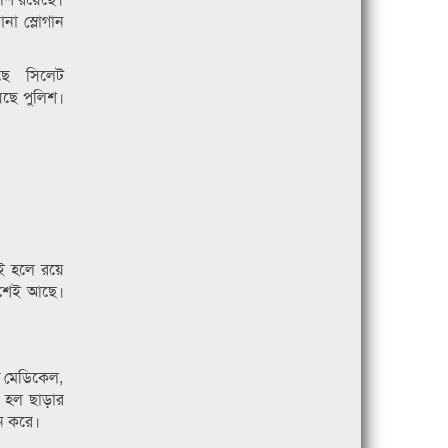
না স্লোগান
েছে সিলেট
েছে পুলিশ।
গই হলে রয়ে
পাশেই আছে।
ত মেডিকেল,
ে হল ছাড়ার
লন করে।