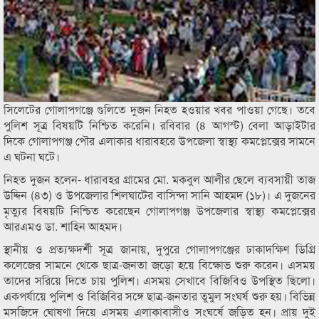
সিলেটের গোলাপগঞ্জে গুলিতে দুজন নিহত হওয়ার খবর পাওয়া গেছে। তবে
পুলিশ সূত্র বিষয়টি নিশ্চিত করেনি। রবিবার (৪ আগস্ট) বেলা আড়াইটার
দিকে গোলাপগঞ্জ পৌর এলাকার ধারাবহরে উপজেলা স্বাস্থ্য কমপ্লেক্সের সামনে
এ ঘটনা ঘটে।
নিহত দুজন হলেন- ধারাবহর গ্রামের মো. মকবুল আলীর ছেলে ব্যবসায়ী তাজ
উদ্দিন (৪৩) ও উপজেলার শিলঘাটের বাসিন্দা সানি আহমদ (১৮)। এ দুজনের
মৃত্যুর বিষয়টি নিশ্চিত করেছেন গোলাপগঞ্জ উপজেলার স্বাস্থ্য কমপ্লেক্সের
আরএমও ডা. শাহিন আহমদ।
স্থানীয় ও প্রত্যক্ষদর্শী সূত্র জানায়, দুপুরে গোলাপগঞ্জের ঢাকাদক্ষিণ ডিগ্রি
কলেজের সামনে থেকে ছাত্র-জনতা জড়ো হয়ে বিক্ষোভ শুরু করেন। এসময়
তাদের সরিয়ে দিতে চায় পুলিশ। এসময় সেখাবে বিজিবিও উপস্থিত ছিলো।
একপর্যায়ে পুলিশ ও বিজিবির সঙ্গে ছাত্র-জনতার তুমুল সংঘর্ষ শুরু হয়। বিভিন্ন
মসজিদে ঘোষণা দিয়ে এসময় এলাকাবাসীও সংঘর্ষে জড়িত হন। প্রায় দুই