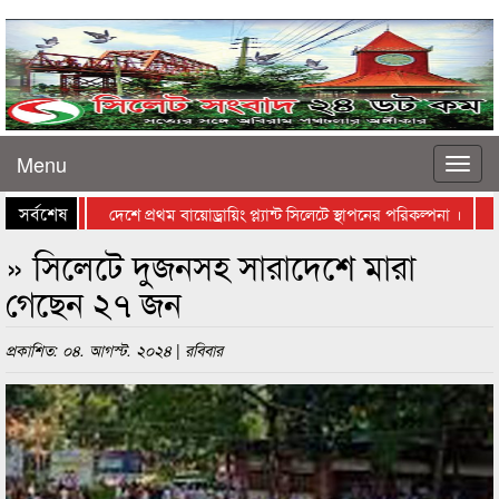
Menu
সর্বশেষ
দেশে প্রথম বায়োড্রায়িং প্ল্যান্ট সিলেটে স্থাপনের পরিকল্পনা ।
পা
» সিলেটে দুজনসহ সারাদেশে মারা
গেছেন ২৭ জন
প্রকাশিত: ০৪. আগস্ট. ২০২৪ | রবিবার