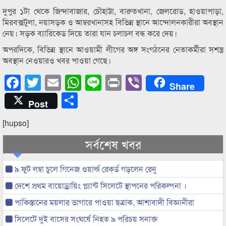
দুপুর ১টা থেকে জিন্দাবাজার, চৌহাট্টা, বারুতখানা, জেলরোড, হাওয়াপাড়া,
মিরবক্সটুলা, নয়াসড়ক ও আম্বরখানাসহ বিভিন্ন স্থানে আন্দোলনকারীরা অবস্থান
নেয়। সড়ক ব্যারিকেড দিয়ে তারা যান চলাচল বন্ধ করে দেয়।
অপরদিকে, বিভিন্ন স্থানে আওয়ামী লীগের অঙ্গ সংগঠনের নেতাকর্মীরা সশস্ত্র
অবস্থান নেওয়ারও খবর পাওয়া গেছে।
Facebook
Twitter
Email
WhatsApp
Line
Print
Viber
Share
Share
Post
[hupso]
সর্বশেষ খবর
৯ ফুট লম্বা চুলে গিনেজ ওয়ার্ল্ড রেকর্ড গড়লেন রেনু
দেশে প্রথম বায়োড্রায়িং প্ল্যান্ট সিলেটে স্থাপনের পরিকল্পনা ।
পাকিস্তানের ময়লার ভাগারে পাওয়া ছত্রাক, আশাবাদী বিজ্ঞানীরা
সিলেটে দুই বাসের সংঘর্ষে নিহত ৯ পরিচয় সনাক্ত