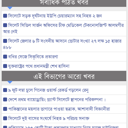
সর্বাধিক পঠিত খবর
সিলেটে সড়ক দুর্ঘটনায় ইউপি চেয়ারম্যান সহ নিহত ২ জন
সিলেট সিভিল সার্জন অফিসের চীফ মেডিকেল টেকনোলজিস্ট আলমগীর
আর নেই
সিলেট জেলার ৬ টি সংসদীয় আসনে ভোটার সংখ্যা ২৭ লক্ষ ১৫ হাজার
৪৮৮
বধির সেজে সিকৃবিতে প্রতারণা
যুক্তরাষ্ট্রের পথে প্রধানমন্ত্রী শেখ হাসিনা
এই বিভাগের আরো খবর
৯ ফুট লম্বা চুলে গিনেজ ওয়ার্ল্ড রেকর্ড গড়লেন রেনু
দেশে প্রথম বায়োড্রায়িং প্ল্যান্ট সিলেটে স্থাপনের পরিকল্পনা ।
পাকিস্তানের ময়লার ভাগারে পাওয়া ছত্রাক, আশাবাদী বিজ্ঞানীরা
সিলেটে দুই বাসের সংঘর্ষে নিহত ৯ পরিচয় সনাক্ত
প্রতিমাসে ২৫০ কোটি টাকা প্রতারণার মাধ্যমে নিয়ে যাচ্ছে চাইনিজরা