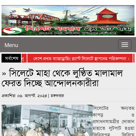
Menu
সর্বশেষ
্ড গড়লেন রেনু
দেশে প্রথম বায়োড্রায়িং প্ল্যান্ট সিলেটে স্থাপনের পরিকল্পনা ।
» সিলেটে মাহা থেকে লুণ্ঠিত মালামাল
ফেরত দিচ্ছে আন্দোলনকারীরা
প্রকাশিত: ০৬. আগস্ট. ২০২৪ | মঙ্গলবার
সিলেটের অন্যতম
কাপড় ও
প্রসাধনসামগ্রীর দোকান
মাহাতে লুটপাট হওয়া
জিনিসপত্র ফিরিয়ে