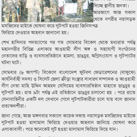
দিচ্ছে স্থানীয় জনতা।
আরআগে আজ সকাল
থেকে নগরীর নয়াসড়ক
মসজিদের মাইকে ঘোষনা করে লুটপাট হওয়া জিনিসপত্র
ফিরিয়ে দেওয়ার আহবান জানানো হয়।
শেখ হাসিনার পদত্যাগের পর গত সোমবার বিকেল থেকে মধ্যরাত পর্যন্ত
মহানগরীর বিভিন্ন এলাকার আওয়ামী লীগ অঙ্গ ও সহযোগী সংগঠনের
নেতাদের বাড়ি ও ব্যবসাপ্রতিষ্ঠানে হামলা, ভাঙচুর, অগ্নিসংযোগ ও লুটপাটের
ঘটনা ঘটে।
সোমবার (৬ আগস্ট) বিকেলে বাংলাদেশ ফুটবল ফেডারেশনের (বাফুফে)
কার্যনির্বাহী সদস্য ও সিলেট জেলা ক্রীড়া সংস্থার সাধারণ সম্পাদক ও আওয়ামী
লীগ নেতা মাহি উদ্দিন আহমদ সেলিমের ব্যবসাপ্রতিষ্ঠান মাহাতে ভাঙচুর ও
লুটপাট হয়। রাত ৯টা পর্যন্ত এই প্রতিষ্ঠানে ভাঙচুর চালানো হয় । পরে রাতে
সেনাবাহিনীর একটি দল সেখানে গেলে লুটপাটকারীরা চলে যায় বলে জানান
প্রত্যক্ষদর্শীরা।
জানা গেছে, আজ মঙ্গলবার সকালে কয়েক দফায় নয়াসড়ক মসজিদের মাইকে
লুটপাট হওয়া মালামাল ফিরিয়ে দেওয়ার আহবান জানিয়ে ঘোষনা করে
এলাকাবাসী। পরে অনেকেই লুট হওয়া মালামাল ফিরিয়ে দিয়ে যান।