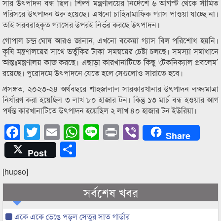
সার উৎপাদন বন্ধ ছিল। শিল্প মন্ত্রণালয়ের নির্দেশে ৬ আগস্ট থেকে সীমিত
পরিসরে উৎপাদন শুরু হয়েছে। এখনো চাহিদামাফিক গ্যাস পাওয়া যাচ্ছে না।
তাই সরবরাহকৃত গ্যাসের উপরই নির্ভর করছে উৎপাদন।
গোপাল চন্দ্র ঘোষ আরও জানান, এখনো বকেয়া গ্যাস বিল পরিশোধ হয়নি।
কৃষি মন্ত্রণালয়ের সাথে ভর্তুকির টাকা সমন্বয়ের চেষ্টা চলছে। সমস্যা সমাধানে
আন্তঃমন্ত্রণালয় কাজ করছে। এছাড়া কারখানাটিতে কিছু ‘টেকনিক্যাল প্রবলেম’
রয়েছে। পুরোদমে উৎপাদনে যেতে হলে সেগুলোও সারাতে হবে।
প্রসঙ্গত, ২০২৩-২৪ অর্থবছরে শাহজালাল সারকারখানার উৎপাদন লক্ষ্যমাত্রা
নির্ধারণ করা হয়েছিল ৩ লাখ ৮০ হাজার টন। কিন্তু ১৩ মার্চ বন্ধ হওয়ার আগ
পর্যন্ত কারখানাটিতে উৎপাদন হয়েছিল ২ লাখ ৪০ হাজার টন ইউরিয়া।
Facebook
Twitter
Email
WhatsApp
Line
Print
Viber
Share
Share
Post
[hupso]
সর্বশেষ খবর
একে একে ভেঙে পড়ল সেতুর সাত গার্ডার