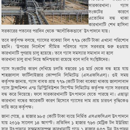
সারকারখানা। গ্যাস
সংকটের কারণে
এতোদিন বন্ধ থাকা
কারখানাটি শেখ হাসিনা
সরকারের পতনের পরদিন থেকে ‘অলৌকিকভাবে’ উৎপাদনে যায়।
তবে কর্তৃপক্ষ বলছে, গ্যাসের বকেয়া বিল ৭৭৯ কোটি টাকা এখনো পরিশোধ
হয়নি। ‘উপরের নির্দেশে’ সীমিত পরিসরে গ্যাস সরবরাহ শুরু হওয়ায়
কারখানাটি পুণরায় চালু হয়েছে। তবে গ্যাস সমস্যার সমাধান না হলে
কারখানা চালু রাখা নিয়ে অনিশ্চয়তা রয়েছে বলে দাবি সংশ্লিষ্টদের।
গ্যাস সংকটের কারণ দেখিয়ে চলতি বছরের ১৩ মার্চ থেকে বন্ধ হয়ে যায়
শাহজালাল ফার্টিলাইজার কোম্পানি লিমিটেড (এসএফসিএল)। ওই সময়
কর্তৃপক্ষ জানায়, গ্যাস বাবত প্রায় ৭৭৯ কোটি টাকা বকেয়া থাকায় জালালাবাদ
গ্যাস ট্রান্সমিশন এন্ড ডিস্ট্রিবিউশন সিস্টেম লিমিটেড কর্তৃপক্ষ গ্যাস সরবরাহ
বন্ধ করে দিয়েছে। ফলে সারকারখানাটি উৎপাদনে যেতে পারছে না। এছাড়া
কারখানা বন্ধের আরেকটি কারণ হিসেবে গ্যাসের দাম প্রায় চারগুণ বৃদ্ধিকেও
দায়ি করে কর্তৃপক্ষ।
জানা গেছে, ৪ হাজার ৯৮৫ কোটি টাকা ব্যয়ে নির্মিত এসএফসিএল উৎপাদনে
যায় ২০১৬ সালেল ১৪ আগস্ট। প্রতিদিন ১ হাজার ৭৬০ মেট্রিক টন ইউরিয়া
সার উৎপাদনে সক্ষমতাসম্পন্ন কারখানাটি গড়ে ১ হাজার ৪৫০ টন উৎপাদন