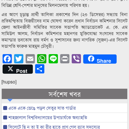
বিভিন্ন শ্রেণি-পেশার মানুষের মিলনমেলায় পরিণত হয়।
এর আগে চূড়ান্ত প্রার্থী তালিকা প্রকাশের দিন (২০ ডিসেম্বর) সন্ধ্যায় বিনা
প্রতিদ্বন্দ্বিতায় বিজয়ীদের নাম ঘোষণা করেন প্রধান নির্বাচন কমিশনার সিলেট
জেলা আইনজীবী সমিতির সাবেক সভাপতি অ্যাডভোকেট এ. কে. এম
সামিউল আলম, নির্বাচন কমিশনার মহানগর মুক্তিযোদ্ধা সংসদের সাবেক
কমান্ডার ভবতোষ রায় বর্মণ ও সুশাসনের জন্য নাগরিক (সুজন)-এর সিলেট
সভাপতি ফারুক মাহমুদ চৌধুরী।
Facebook
Twitter
Email
WhatsApp
Line
Print
Viber
Share
Share
Post
[hupso]
সর্বশেষ খবর
একে একে ভেঙে পড়ল সেতুর সাত গার্ডার
শাহজালাল বিশ্ববিদ্যালয়ের উপাচার্যকে অব্যাহতি
সিলেটে ছি ন তা ই কা রীর হাতে প্রাণ গেল র‌্যাব সদস্যের