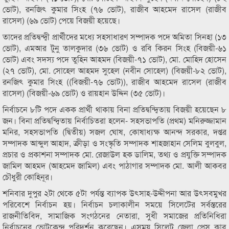
ভোট), রনজিৎ কুমার সিংহ (৭৬ ভোট), রাজীব আহমেদ রাসেল (রাজীব
রাসেল) (৬৯ ভোট) পেয়ে বিজয়ী হয়েছে।
তাদের প্রতিদ্বন্দ্বী প্রার্থীদের মধ্যে সহসাধারণ সম্পাদক পদে অমিতা সিনহা (১৩
ভোট), এমআর টুনু তালকুদার (৩৬ ভোট) ও রবি কিরন সিংহ (বিজয়ী-৬১
ভোট) এবং সদস্য পদে তুহিন আহমদ (বিজয়ী-৭১ ভোট), মো. মোহিদ হোসেন
(২৭ ভোট), মো. সোহেল আহমদ সুহেল (নবীন সোহেল) (বিজয়ী-৮২ ভোট),
রনজিৎ কুমার সিংহ ((বিজয়ী-৭৬ ভোট)), রাজীব আহমেদ রাসেল (রাজীব
রাসেল) (বিজয়ী-৬৯ ভোট) ও রায়হান উদ্দিন (৩৫ ভোট)।
নির্বাচনে ৮টি পদে একক প্রার্থী থাকায় বিনা প্রতিদ্বন্দ্বিতায় বিজয়ী হয়েছেন ৮
জন। বিনা প্রতিদ্বন্দ্বিতায় নির্বাচিতরা হলেন- সহসভাপতি (প্রথম) মনিরুজ্জামান
মনির, সহসভাপতি (দ্বিতীয়) সজল ঘোষ, কোষাধ্যক্ষ আনন্দ সরকার, দপ্তর
সম্পাদক আব্দুল আহাদ, ক্রীড়া ও সংস্কৃতি সম্পাদক শাহজাহান সেলিম বুলবুল,
প্রচার ও প্রকাশনা সম্পাদক মো. রেজাউল হক ডালিম, তথ্য ও প্রযুক্তি সম্পাদক
জামিল আহমদ (আহমেদ জামিল) এবং পাঠাগার সম্পাদক মো. আলী আকবর
চৌধুরী কোহিনূর।
শনিবার দুপুর ২টা থেকে ৫টা পর্যন্ত ব্যাপক উৎসাহ-উদ্দীপনা আর উৎসবমুখর
পরিবেশে নির্বাচন হয়। নির্বাচন চলাকালীন সময়ে সিলেটের সর্বস্তরের
রাজনীতিবিদ, সামাজিক সংগঠনের নেতারা, সুধী সমাজের প্রতিনিধিরা
নির্বাচনের ভোটকেন্দ্র পরিদর্শন করেছেন। এসময় সিলেট জেলা প্রেস ক্লাব