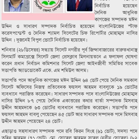
নির্বাচিত হয়েছেন
দৈনিক আধুনিক
কাগজের সম্পাদক মঈন
উদ্দিন ও সাধারণ সম্পাদক নির্বাচিত হয়েছেন বাংলানিউজের স্টাফ
করেসপন্ডেন্ট ও দৈনিক শ্যামল সিলেটের চিফ রিপোর্টার মোহাম্মদ নাসির
উদ্দিন । দুজনেই বিপুল ভোটে নির্বাচিত হয়েছেন।
শনিবার (২৮ডিসেম্বর) সন্ধ্যায় সিলেট নগরীর পূর্ব জিন্দাবাজারের বারুতখানাস্থ
সিলমার্ট কমপ্লেক্সে সিলেট জেলা প্রেসক্লাব মিলনায়তনে এ ফলাফল ঘোষণা
করেন প্রধান নির্বাচন কমিশনার সিলেট জেলা আইনজীবী সমিতির সাবেক
সভাপতি অ্যাডভোকেট একে. এম শমিউল আলম।
সভাপতি পদে আধুনিক কাগজের মঈন উদ্দিন ৬৪ ভোট পেয়ে দৈনিক সমকাল
সিলেট অফিসের নিজস্ব প্রতিবেদক ফয়সল আহমদ বাবলুকে ১৯ ভোটের
ব্যবধানে পরাজিত করেছেন। সাধারণ সম্পাদক পদে বাংলানিউজের মোহাম্মদ
নাসির উদ্দিন ৮৭ পেয়ে দৈনিক একাত্তরের কথার বার্তা সম্পাদক মিসবাহ
উদ্দীন আহমদকে ৬৩ ভোটের ব্যবধানে পরাজিত করেছেন। সভাপতি পদে
ফয়সল আহমদ বাবলু পেয়েছেন ৪৫ ভোট আর সাধারণ সম্পাদক পদে মিসবাহ
উদ্দীন আহমদ পেয়েছেন ২৪ ভোট।
এছাড়াও সহসাধারণ সম্পাদক পদে রবি কিরন সিংহ (৬১ ভোট), সদস্য পদে
তুহিন আহমদ (৭১ ভোট), মো. সোহেল আহমদ সুহেল (নবীন সোহেল) (৮২