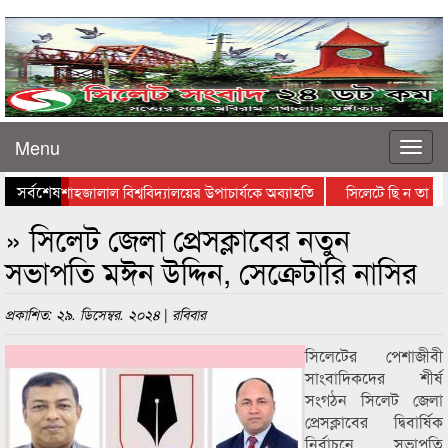
Menu
সর্বশেষ
শাহজালাল বিশ্ববিদ্যালয়ের উপাচার্যকে অব্যাহতি
সিলেটে ছি ন তা ই কা 
চার দিন পর রোদে স্বস্তি, হাওরের কৃষকদের ধান কাটা–শুকানোর ধুম
এ
» সিলেট জেলা প্রেসক্লাবের নতুন
সভাপতি মঈন উদ্দিন, সেক্রেটারি নাসির
প্রকাশিত: ২৯. ডিসেম্বর. ২০২৪ | রবিবার
সিলেটের পেশাজীবী
সাংবাদিকদের শীর্ষ
সংগঠন সিলেট জেলা
প্রেসক্লাবের দ্বিবার্ষিক
নির্বাচনে সভাপতি