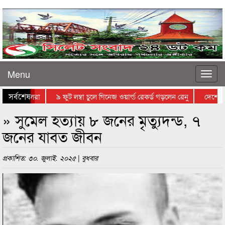
Menu
সর্বশেষ
 পড়ছে ছেলেরা
৯ ফুট লম্বা চুলে গিনেজ ওয়ার্ল্ড রেকর্ড গড়লেন রেনু
দেশে প্রথ
গেল র‌্যাব সদস্যের
সিলেটে আবারো বাড়ছে বৃষ্টি
» সুমেল হত্যায় ৮ জনের মৃত্যুদন্ড, ৭
জনের যাবত জীবন
প্রকাশিত: ৩০. জুলাই. ২০২৫ | বুধবার