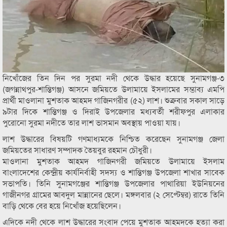
নিখোঁজের তিন দিন পর সুরমা নদী থেকে উদ্ধার হয়েছে সুনামগঞ্জ-৩
(জগন্নাথপুর-শান্তিগঞ্জ) আসনে জমিয়তে উলামায়ে ইসলামের সম্ভাব্য এমপি
প্রার্থী মাওলানা মুশতাক আহমদ গাজিনগরীর (৫২) লাশ। শুক্রবার সকাল সাড়ে
৯টার দিকে শান্তিগঞ্জ ও দিরাই উপজেলার মধ্যবর্তী শরীফপুর এলাকার
পুরোনো সুরমা নদীতে তার লাশ ভাসমান অবস্থায় পাওয়া যায়।
লাশ উদ্ধারের বিষয়টি গণমাধ্যমকে নিশ্চিত করেছেন সুনামগঞ্জ জেলা
জমিয়তের সাধারণ সম্পাদক তৈয়বুর রহমান চৌধুরী।
মাওলানা মুশতাক আহমদ গাজিনগরী জমিয়তে উলামায়ে ইসলাম
বাংলাদেশের কেন্দ্রীয় কার্যনির্বাহী সদস্য ও শান্তিগঞ্জ উপজেলা শাখার সাবেক
সভাপতি। তিনি সুনামগঞ্জের শান্তিগঞ্জ উপজেলার পাথারিয়া ইউনিয়নের
গাজীনগর গ্রামের আবদুল মান্নানের ছেলে। মঙ্গলবার (২ সেপ্টেম্বর) রাতে তিনি
বাড়ি থেকে বের হয়ে নিখোঁজ হয়েছিলেন।
এদিকে নদী থেকে লাশ উদ্ধারের সংবাদ পেয়ে মুশতাক আহমদকে হত্যা করা