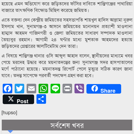
হয়েছে এমন অভিযোগ করে জড়িতদের ফাঁসির দাবিতে শান্তিগঞ্জের পাথারিয়া
বাজারে তাৎক্ষণিক বিক্ষোভ মিছিল করেছে জমিয়ত।
এতে বক্তব্য দেন কেন্দ্রীয় জমিয়তের সহসভাপতি শায়খুল হাদিস আল্লামা নুরুল
ইসলাম খান, সুনামগঞ্জ-৩ আসনে জমিয়তের মনোনয়ন প্রত্যাশী মাওলানা
হাম্মাদ আহমদ গাজিনগরী ও জেলা জমিয়তের সাধারণ সম্পাদক মাওলানা
তৈয়্যবুর রহমান। আগামী ২৪ ঘণ্টার মধ্যে মুশতাক আহমদের হত্যায়
জড়িতদের গ্রেপ্তারের আলটিমেটাম দেন তারা।
এ বিষয়ে শান্তিগঞ্জ থানার ওসি আব্দুল আহাদ বলেন, স্থানীয়দের মাধ্যমে খবর
পেয়ে মরদেহ উদ্ধার করে ময়নাতদন্তের জন্য সুনামগঞ্জ সদর হাসপাতালের
মর্গে পাঠানো হয়েছে। ময়নাতদন্ত রিপোর্ট পেলে মৃত্যুর সঠিক কারণ জানা
যাবে। তদন্ত সাপেক্ষে পরবর্তী পদক্ষেপ গ্রহণ করা হবে।
Facebook
Twitter
Email
WhatsApp
Line
Print
Viber
Share
Share
Post
[hupso]
সর্বশেষ খবর