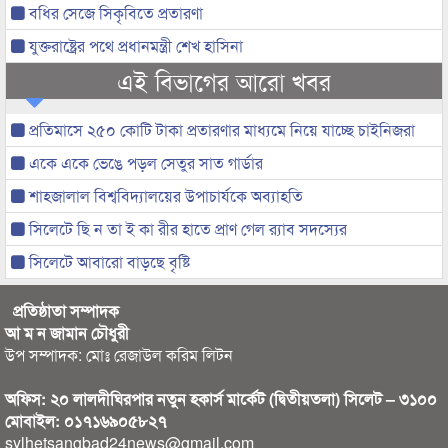
বধির সেজে সিকৃবিতে প্রতারণা
যুক্তরাষ্ট্রের পথে প্রধানমন্ত্রী শেখ হাসিনা
এই বিভাগের আরো খবর
প্রতিমাসে ২৫০ কোটি টাকা প্রতারণার মাধ্যমে নিয়ে যাচ্ছে চাইনিজরা
একে একে ভেঙে পড়ল সেতুর সাত গার্ডার
শাহজালাল বিশ্ববিদ্যালয়ের উপাচার্যকে অব্যাহতি
সিলেটে ছি ন তা ই কা রীর হাতে প্রাণ গেল র‌্যাব সদস্যের
সিলেটে আবারো বাড়ছে বৃষ্টি
প্রতিষ্ঠাতা সম্পাদক
আ ম ন জামান চৌধুরী
উপ সম্পাদক: মোঃ রেজাউল করিম লিটন
অফিস: ২০ লালদীঘিরপার নতুন হকার্স মার্কেট (দ্বিতীয়তলা) সিলেট – ৩১০০
মোবাইল: ০১৭১৬৯০৫৮২৭
sylhetsangbad24news@gmail.com