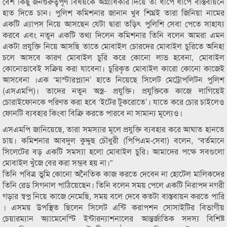
বেশ কিছু জনগুরুত্বপূর্ণ বিষয়কে অগ্রাধিকার দিয়ে তা ধাপে ধাপে বাস্তবায়নে
হাত দিতে চান। পুলিশ কমিশনার জানান খুব শিঘ্রই তারা জিনিয়া নামের
একটি এ্যাপস নিয়ে আসছেন যেটা দ্বারা তড়িৎ পুলিশি সেবা পেতে সাহায্য
করবে এবং নতুন একটি তথ্য দিলেন কমিশনার তিনি বলেন আমরা এমন
একটা প্রযুক্তি নিয়ে আসছি তাতে মোবাইল চোরদের মোবাইল চুরিতে অনিহা
চলে আসবে কারণ মোবাইল চুরি করে কোনো লাভ হবেনা, মোবাইল
কোনোভাবেই সক্রিয় করা যাবেনা। চুরিকৃত মোবাইল কারো কোনো কাজেই
আসবেনা ।এক ‘মাস্টারপ্ল্যান’ হাতে নিয়েছে সিলেট মেট্রোপলিটন পুলিশ
(এসএমপি)। তাদের নতুন অস্ত্র- প্রযুক্তি। প্রযুক্তিকে কাজে লাগিয়েই
চোরাইফোনকে পরিণত করা হবে ‘ইটের টুকরোতে’। যাতে করে চোর চাইলেও
ফোনটি ব্যবহার কিংবা বিক্রি করতে পারবে না সামান্য মূল্যেও।
এসএমপি জানিয়েছে, তারা সমস্যার মূলে প্রযুক্তি ব্যবহার করে আঘাত হানতে
চায়। কমিশনার আবদুল কুদ্দুছ চৌধুরী (পিপিএম-সেবা) বলেন, “বর্তমানে
সিলেটের বড় একটি সমস্যা হলো মোবাইল চুরি। আমাদের পক্ষে সবগুলো
মোবাইল খুঁজে বের করা সম্ভব হয় না।”
তিনি পবিত্র ভুমি কোনো অনৈতিক কাজ করতে দেবেন না হোটেল মালিকদের
তিনি রেড সিগনাল পাঠিয়েছেন। তিনি বলেন সময় পেলে একটি নিরাপদ নগরী
গড়ার স্বপ্ন নিয়ে কাজে নেমেছি, সময় বলে দেবে কতটা বাস্তবায়ন করতে পারি
। এসময় উপস্থিত ছিলেন সিলেট এন্টি করাপশন সোসাইটির বিভাগীয়
চেয়ারম্যান অ্যামেনেস্টি ইন্টারন্যাশনালের আন্তর্জাতিক সদস্য বিশিষ্ট