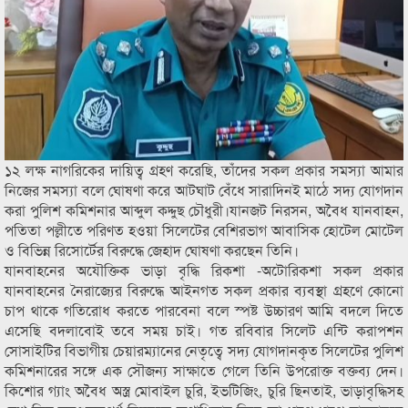
১২ লক্ষ নাগরিকের দায়িত্ব গ্রহণ করেছি, তাঁদের সকল প্রকার সমস্যা আমার
নিজের সমস্যা বলে ঘোষণা করে আটঘাট বেঁধে সারাদিনই মাঠে সদ্য যোগদান
করা পুলিশ কমিশনার আব্দুল কদ্দুছ চৌধুরী।যানজট নিরসন, অবৈধ যানবাহন,
পতিতা পল্লীতে পরিণত হওয়া সিলেটের বেশিরভাগ আবাসিক হোটেল মোটেল
ও বিভিন্ন রিসোর্টের বিরুদ্ধে জেহাদ ঘোষণা করছেন তিনি।
যানবাহনের অযৌক্তিক ভাড়া বৃদ্ধি রিকশা -অটোরিকশা সকল প্রকার
যানবাহনের নৈরাজ্যের বিরুদ্ধে আইনগত সকল প্রকার ব্যবস্থা গ্রহণে কোনো
চাপ থাকে গতিরোধ করতে পারবেনা বলে স্পষ্ট উচ্চারণ আমি বদলে দিতে
এসেছি বদলাবোই তবে সময় চাই। গত রবিবার সিলেট এন্টি করাপশন
সোসাইটির বিভাগীয় চেয়ারম্যানের নেতৃত্বে সদ্য যোগদানকৃত সিলেটের পুলিশ
কমিশনারের সঙ্গে এক সৌজন্য সাক্ষাতে গেলে তিনি উপরোক্ত বক্তব্য দেন।
কিশোর গ্যাং অবৈধ অস্ত্র মোবাইল চুরি, ইভটিজিং, চুরি ছিনতাই, ভাড়াবৃদ্ধিসহ