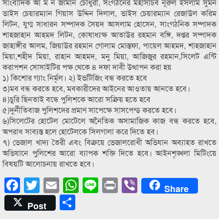
সাংবাদিক আ ম ন জামান চৌধুরী, সংগঠনের মহাসচিব নূরুল ইসলাম সুমন
ভাইস চেয়ারম্যান গিয়াস উদ্দিন দিলাল, ভাইস চেয়ারম্যান রেজাউল করিম
লিটন, যুগ্ম সাধারন সম্পাদক সৈয়দ আসলাম হোসেন, সাংগঠনিক সম্পাদক
শাহজাহান আহমদ লিটন, কোষাধ্যক্ষ আতাউর রহমান বঙ্গি, দপ্তর সম্পাদক
জাহাঙ্গীর আলম, জিয়াউর রহমান গোলাম মোস্তফা, পায়েল আহমদ, শাহজাহান
মিয়া,শহীদ মিয়া, রাহান আহমদ, মনু মিয়া, আজিজুর রহমান,সিলেট এন্টি
করাপশন সোসাইটির পক্ষ থেকে ৪ দফা দাবী উত্থাপন করা হয়
১) কিশোর গ্যাং নির্মৃল। ২) ইভটিজিং বন্ধ করতে হবে
৩)মব বন্ধ করতে হবে, মবকারীদের আইনের আওতায় আনতে হবে।
৪)চুরি ছিনতাই বন্ধে পুলিশকে আরো সক্রিয় হতে হবে
৫)দুর্নীতিবাজ পুলিশদের প্রমাণ সাপেক্ষে সাসপেন্ড করতে হবে।
৬)সিলেটের হোটেল মোটেলে অনৈতিক অসামাজিক কাজ বন্ধ করতে হবে,
অপরাধ সাব্যস্ত হলে হোটেলকে সিলগালা করে দিতে হব।
৭) ভেজাল খাদ্য তৈরী এবং বিক্রয়ে ভেজালরোধী অভিযান অব্যাহত রাখতে
অভিযানে পুলিশের আরো ব্যাপক শক্তি দিতে হবে। আইনশৃঙ্খলা মিটিংয়ে
বিষয়টি আলোচনায় রাখতে হবে।
Facebook
Twitter
Email
WhatsApp
Line
Print
Viber
Share
Share
Post