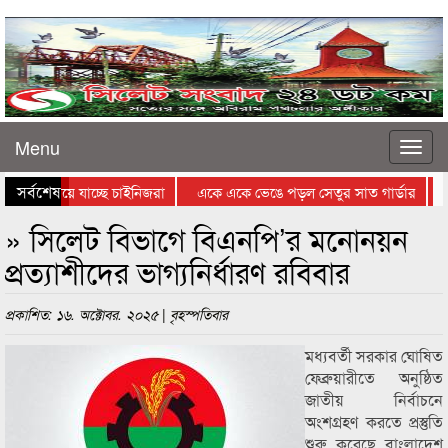
Menu
সর্বশেষ
াধ্যমে নিয়ে যাচ্ছে চাইনিজরা
একে একে ভেঙে পড়ল সেতুর সাত গার্ডার
শ
 ইরানিদের জন্যে কঠিন
দ্রুত ছড়াচ্ছে যৌনাঙ্গ আক্রান্তকারী পরজীবী
» সিলেট বিভাগে বিএনপি’র মনোনয়ন
প্রত্যাশীদের ভাগ্যনির্ধারণ রবিবার
প্রকাশিত: ১৬. অক্টোবর. ২০২৫ | বৃহস্পতিবার
মধ্যবর্তী সরকার ঘোষিত
ফেব্রুয়ারীতে অনুষ্ঠিত
জাতীয় নির্বাচনে
অংশগ্রহণ করতে প্রস্তুতি
শুরু করেছে বাংলাদেশ