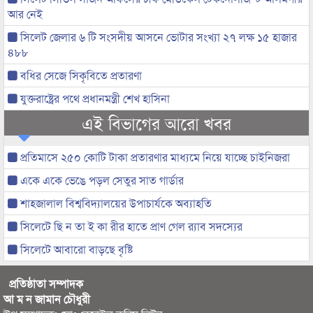
আর নেই
সিলেট জেলার ৬ টি সংসদীয় আসনে ভোটার সংখ্যা ২৭ লক্ষ ১৫ হাজার
৪৮৮
বধির সেজে সিকৃবিতে প্রতারণা
যুক্তরাষ্ট্রের পথে প্রধানমন্ত্রী শেখ হাসিনা
এই বিভাগের আরো খবর
প্রতিমাসে ২৫০ কোটি টাকা প্রতারণার মাধ্যমে নিয়ে যাচ্ছে চাইনিজরা
একে একে ভেঙে পড়ল সেতুর সাত গার্ডার
শাহজালাল বিশ্ববিদ্যালয়ের উপাচার্যকে অব্যাহতি
সিলেটে ছি ন তা ই কা রীর হাতে প্রাণ গেল র‌্যাব সদস্যের
সিলেটে আবারো বাড়ছে বৃষ্টি
প্রতিষ্ঠাতা সম্পাদক
আ ম ন জামান চৌধুরী