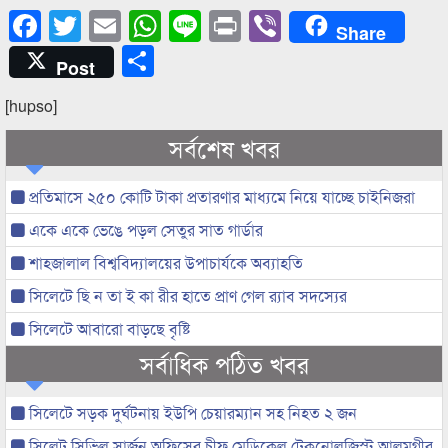
Facebook
Twitter
Email
WhatsApp
Line
Print
Viber
Share
Share
Post
[hupso]
সর্বশেষ খবর
প্রতিমাসে ২৫০ কোটি টাকা প্রতারণার মাধ্যমে নিয়ে যাচ্ছে চাইনিজরা
একে একে ভেঙে পড়ল সেতুর সাত গার্ডার
শাহজালাল বিশ্ববিদ্যালয়ের উপাচার্যকে অব্যাহতি
সিলেটে ছি ন তা ই কা রীর হাতে প্রাণ গেল র‌্যাব সদস্যের
সিলেটে আবারো বাড়ছে বৃষ্টি
সর্বাধিক পঠিত খবর
সিলেটে সড়ক দুর্ঘটনায় ইউপি চেয়ারম্যান সহ নিহত ২ জন
সিলেট সিভিল সার্জন অফিসের চীফ মেডিকেল টেকনোলজিস্ট আলমগীর