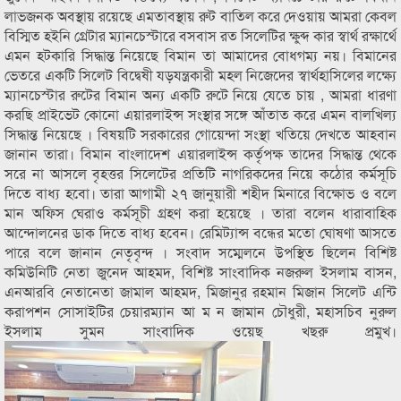
লাভজনক অবস্থায় রয়েছে এমতাবস্থায় রুট বাতিল করে দেওয়ায় আমরা কেবল
বিস্মিত হইনি গ্রেটার ম্যানচেস্টারে বসবাস রত সিলেটির ক্ষুব্দ কার স্বার্থ রক্ষার্থে
এমন হটকারি সিদ্ধান্ত নিয়েছে বিমান তা আমাদের বোধগম্য নয়। বিমানের
ভেতরে একটি সিলেট বিদ্বেষী যড়যন্ত্রকারী মহল নিজেদের স্বার্থহাসিলের লক্ষ্যে
ম্যানচেস্টার রুটের বিমান অন্য একটি রুটে নিয়ে যেতে চায় , আমরা ধারণা
করছি প্রাইভেট কোনো এয়ারলাইন্স সংস্থার সঙ্গে আঁতাত করে এমন বালখিল্য
সিদ্ধান্ত নিয়েছে । বিষয়টি সরকারের গোয়েন্দা সংস্থা খতিয়ে দেখতে আহবান
জানান তারা। বিমান বাংলাদেশ এয়ারলাইন্স কর্তৃপক্ষ তাদের সিদ্ধান্ত থেকে
সরে না আসলে বৃহত্তর সিলেটের প্রতিটি নাগরিকদের নিয়ে কঠোর কর্মসূচি
দিতে বাধ্য হবো। তারা আগামী ২৭ জানুয়ারী শহীদ মিনারে বিক্ষোভ ও বলে
মান অফিস ঘেরাও কর্মসূচী গ্রহণ করা হয়েছে । তারা বলেন ধারাবাহিক
আন্দোলনের ডাক দিতে বাধ্য হবেন। রেমিট্যান্স বন্ধের মতো ঘোষণা আসতে
পারে বলে জানান নেতৃবৃন্দ । সংবাদ সম্মেলনে উপস্থিত ছিলেন বিশিষ্ট
কমিউনিটি নেতা জুনেদ আহমদ, বিশিষ্ট সাংবাদিক নজরুল ইসলাম বাসন,
এনআরবি নেতানেতা জামাল আহমদ, মিজানুর রহমান মিজান সিলেট এন্টি
করাপশন সোসাইটির চেয়ারম্যান আ ম ন জামান চৌধুরী, মহাসচিব নুরুল
ইসলাম সুমন সাংবাদিক ওয়েছ খছরু প্রমুখ।