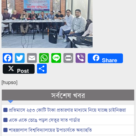
Facebook
Twitter
Email
WhatsApp
Line
Print
Viber
Share
Share
Post
[hupso]
সর্বশেষ খবর
প্রতিমাসে ২৫০ কোটি টাকা প্রতারণার মাধ্যমে নিয়ে যাচ্ছে চাইনিজরা
একে একে ভেঙে পড়ল সেতুর সাত গার্ডার
শাহজালাল বিশ্ববিদ্যালয়ের উপাচার্যকে অব্যাহতি