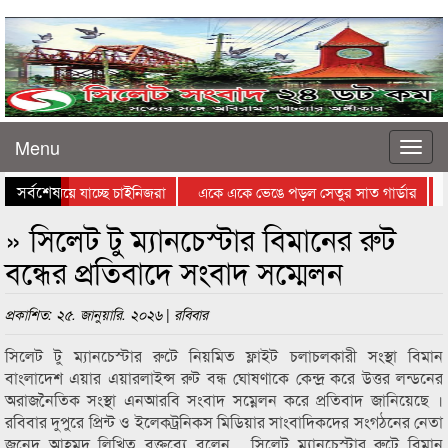
Menu
সর্বশেষ
াধ্যমে নিয়ে যাচ্ছে চাইনিজরা
একে একে ভেঙে পড়ল সেতুর সাত গার্ডার
শ
 ইরানিদের জন্যে কঠিন
দ্রুত ছড়াচ্ছে যৌনাঙ্গ আক্রান্তকারী পরজীবী
» সিলেট টু ম্যানচেস্টার বিমানের রুট
বন্ধের প্রতিবাদে সংবাদ সম্মেলন
প্রকাশিত: ২৫. জানুয়ারি. ২০২৬ | রবিবার
সিলেট টু ম্যানচেস্টার রুটে নিয়মিত ফ্লাইট চলাচলকারী সংস্থা বিমান
বাংলাদেশ এয়ার এয়ারলাইন্স রুট বন্ধ ঘোষণাকে কেন্দ্র করে উত্তর লন্ডনের
অরাজনৈতিক সংস্থা এনআরবি সংবাদ সম্নেলন করে প্রতিবাদ জানিয়েছে ।
রবিবার দুপুরে প্রিন্ট ও ইলেকট্রনিকস মিডিয়ার সাংবাদিকদের সংগঠনের নেতা
জুনেদ আহমদ লিখিত বক্তব্যে বলেন , সিলেট ম্যানচেস্টার রুটে বিমান