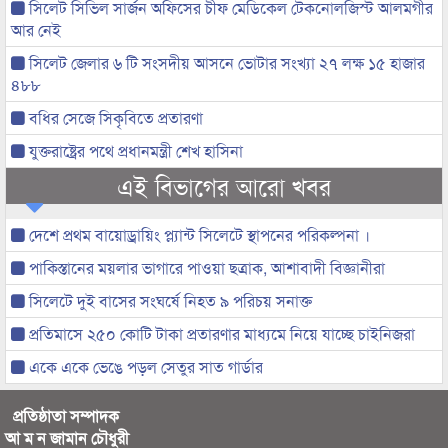
সিলেট সিভিল সার্জন অফিসের চীফ মেডিকেল টেকনোলজিস্ট আলমগীর
আর নেই
সিলেট জেলার ৬ টি সংসদীয় আসনে ভোটার সংখ্যা ২৭ লক্ষ ১৫ হাজার
৪৮৮
বধির সেজে সিকৃবিতে প্রতারণা
যুক্তরাষ্ট্রের পথে প্রধানমন্ত্রী শেখ হাসিনা
এই বিভাগের আরো খবর
দেশে প্রথম বায়োড্রায়িং প্ল্যান্ট সিলেটে স্থাপনের পরিকল্পনা ।
পাকিস্তানের ময়লার ভাগারে পাওয়া ছত্রাক, আশাবাদী বিজ্ঞানীরা
সিলেটে দুই বাসের সংঘর্ষে নিহত ৯ পরিচয় সনাক্ত
প্রতিমাসে ২৫০ কোটি টাকা প্রতারণার মাধ্যমে নিয়ে যাচ্ছে চাইনিজরা
একে একে ভেঙে পড়ল সেতুর সাত গার্ডার
প্রতিষ্ঠাতা সম্পাদক
আ ম ন জামান চৌধুরী