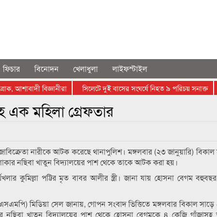
ফিচার
বিনোদন
খেলাধুলা
লাইফস্টাইল
াক, আশাবাদী বিজ্ঞানীরা
সিলেটে দুই বাসের সংঘর্ষে নিহত ৯ পরিচয় সনাক্ত
সহ এক মহিলা গ্রেফতার
ঁজাবিক্রেতা নারীকে আটক করেছে থানাপুলিশ। মঙ্গলবার (২৩ জানুয়ারি) বিকাল
 এলাকার নছিবা খাতুন বিদ্যালয়ের পাশ থেকে তাকে আটক করা হয়।
ার কুমিল্লা পট্টির মৃত বাবর আলীর স্ত্রী। জানা যায় হোসনা বেগম বহুবছর
(এসএমপি) মিডিয়া সেল জানায়, গোপন সংবাদ ভিত্তিতে মঙ্গলবার বিকাল সাড়ে
াকার নছিবা খাতুন বিদ্যালয়ের পাশ থেকে হোসনা বেগমকে ৪ কেজি গাঁজাস