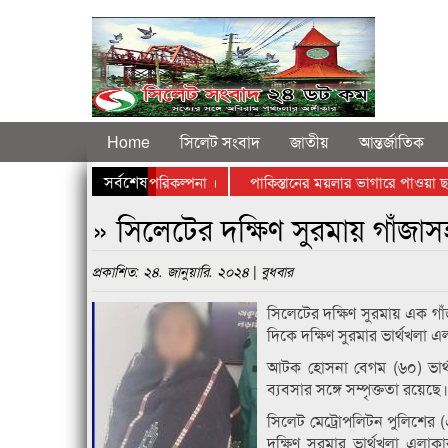
Home
সিলেট সংবাদ
জাতীয়
আন্তর্জাতিক
সর্বশেষ
ং প্ল্যান্ট সিলেটে স্থাপনের পরিকল্পনা ।
পাকিস্তানের ময়লার ভাগারে পাওয়া ছত্র
কের বি রু দ্ধে রাস্তায় নামলেন ব্যবসায়ীরা
» সিলেটের দক্ষিণ সুরমায় গাঁজা
প্রকাশিত: ২৪. জানুয়ারি. ২০২৪ | বুধবার
সিলেটের দক্ষিণ সুরমায় এক গা
দিকে দক্ষিণ সুরমার ভার্থখলা
আটক হোসনা বেগম (৬০) ভার্থখল
ব্যবসার সঙ্গে সম্পৃক্ততা রয়েছে।
সিলেট মেট্রোপলিটন পুলিশের 
দক্ষিণ সুরমার ভার্থখলা এল