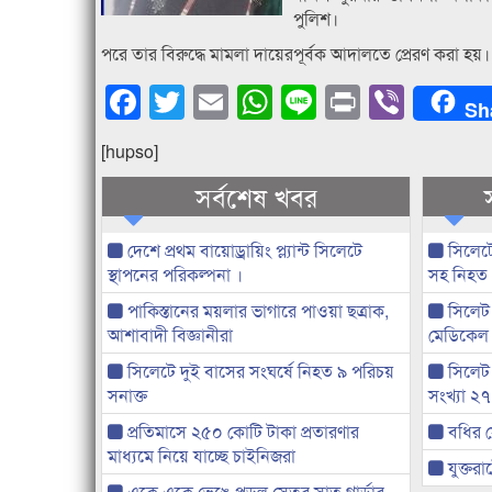
পুলিশ।
পরে তার বিরুদ্ধে মামলা দায়েরপূর্বক আদালতে প্রেরণ করা হয়।
Facebook
Twitter
Email
WhatsApp
Line
Print
Viber
Sh
[hupso]
সর্বশেষ খবর
দেশে প্রথম বায়োড্রায়িং প্ল্যান্ট সিলেটে
সিলেটে
স্থাপনের পরিকল্পনা ।
সহ নিহত
পাকিস্তানের ময়লার ভাগারে পাওয়া ছত্রাক,
সিলেট 
আশাবাদী বিজ্ঞানীরা
মেডিকেল
সিলেটে দুই বাসের সংঘর্ষে নিহত ৯ পরিচয়
সিলেট
সনাক্ত
সংখ্যা ২
প্রতিমাসে ২৫০ কোটি টাকা প্রতারণার
বধির স
মাধ্যমে নিয়ে যাচ্ছে চাইনিজরা
যুক্তরাষ
একে একে ভেঙে পড়ল সেতুর সাত গার্ডার