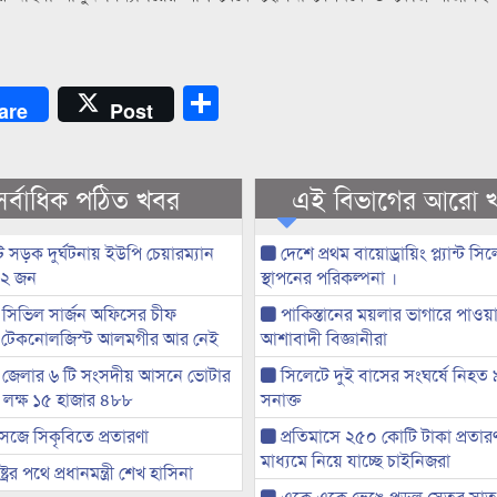
Share
are
Post
সর্বাধিক পঠিত খবর
এই বিভাগের আরো 
 সড়ক দুর্ঘটনায় ইউপি চেয়ারম্যান
দেশে প্রথম বায়োড্রায়িং প্ল্যান্ট সি
 ২ জন
স্থাপনের পরিকল্পনা ।
সিভিল সার্জন অফিসের চীফ
পাকিস্তানের ময়লার ভাগারে পাওয়া 
 টেকনোলজিস্ট আলমগীর আর নেই
আশাবাদী বিজ্ঞানীরা
 জেলার ৬ টি সংসদীয় আসনে ভোটার
সিলেটে দুই বাসের সংঘর্ষে নিহত
৭ লক্ষ ১৫ হাজার ৪৮৮
সনাক্ত
েজে সিকৃবিতে প্রতারণা
প্রতিমাসে ২৫০ কোটি টাকা প্রতার
মাধ্যমে নিয়ে যাচ্ছে চাইনিজরা
্ট্রের পথে প্রধানমন্ত্রী শেখ হাসিনা
একে একে ভেঙে পড়ল সেতুর সাত গ