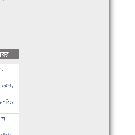
খবর
লেটে
ছত্রাক,
 ৯ পরিচয়
ণার
ার্ডার