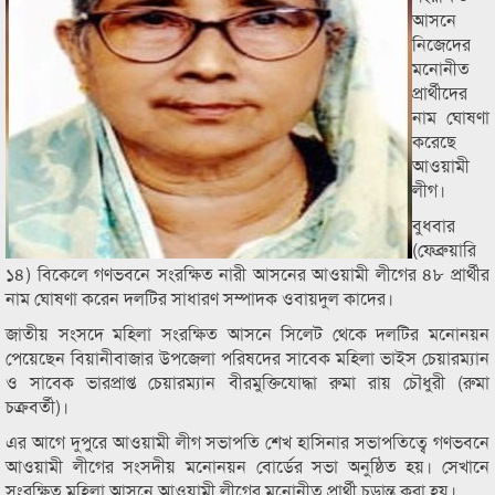
আসনে
নিজেদের
মনোনীত
প্রার্থীদের
নাম ঘোষণা
করেছে
আওয়ামী
লীগ।
বুধবার
(ফেব্রুয়ারি
১৪) বিকেলে গণভবনে সংরক্ষিত নারী আসনের আওয়ামী লীগের ৪৮ প্রার্থীর
নাম ঘোষণা করেন দলটির সাধারণ সম্পাদক ওবায়দুল কাদের।
জাতীয় সংসদে মহিলা সংরক্ষিত আসনে সিলেট থেকে দলটির মনোনয়ন
পেয়েছেন বিয়ানীবাজার উপজেলা পরিষদের সাবেক মহিলা ভাইস চেয়ারম্যান
ও সাবেক ভারপ্রাপ্ত চেয়ারম্যান বীরমুক্তিযোদ্ধা রুমা রায় চৌধুরী (রুমা
চক্রবর্তী)।
এর আগে দুপুরে আওয়ামী লীগ সভাপতি শেখ হাসিনার সভাপতিত্বে গণভবনে
আওয়ামী লীগের সংসদীয় মনোনয়ন বোর্ডের সভা অনুষ্ঠিত হয়। সেখানে
সংরক্ষিত মহিলা আসনে আওয়ামী লীগের মনোনীত প্রার্থী চূড়ান্ত করা হয়।