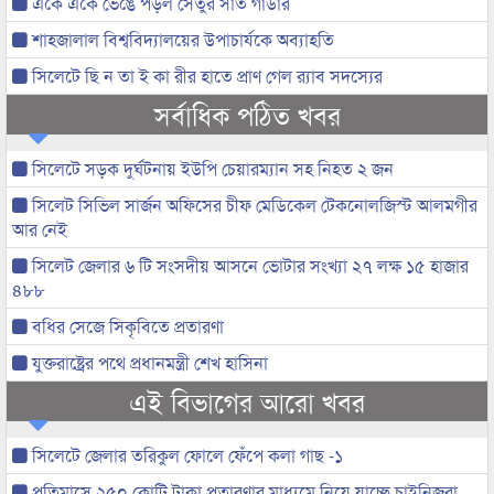
একে একে ভেঙে পড়ল সেতুর সাত গার্ডার
শাহজালাল বিশ্ববিদ্যালয়ের উপাচার্যকে অব্যাহতি
সিলেটে ছি ন তা ই কা রীর হাতে প্রাণ গেল র‌্যাব সদস্যের
সর্বাধিক পঠিত খবর
সিলেটে সড়ক দুর্ঘটনায় ইউপি চেয়ারম্যান সহ নিহত ২ জন
সিলেট সিভিল সার্জন অফিসের চীফ মেডিকেল টেকনোলজিস্ট আলমগীর
আর নেই
সিলেট জেলার ৬ টি সংসদীয় আসনে ভোটার সংখ্যা ২৭ লক্ষ ১৫ হাজার
৪৮৮
বধির সেজে সিকৃবিতে প্রতারণা
যুক্তরাষ্ট্রের পথে প্রধানমন্ত্রী শেখ হাসিনা
এই বিভাগের আরো খবর
সিলেটে জেলার তরিকুল ফোলে ফেঁপে কলা গাছ -১
প্রতিমাসে ২৫০ কোটি টাকা প্রতারণার মাধ্যমে নিয়ে যাচ্ছে চাইনিজরা