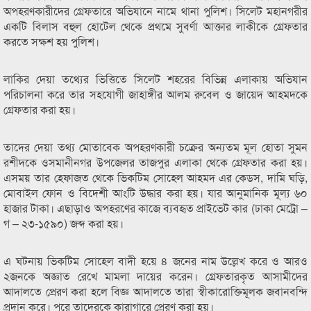
অপহরণকারীদের গ্রেফতারে অভিযানে নামে থানা পুলিশ। সিলেট মহানগরীর
একটি বিলাস বহুল হোটেল থেকে প্রথমে সুবর্ণা আক্তার লাকীকে গ্রেফতার
করতে সক্ষশ হয় পুলিশ।
লাকির দেয়া তথ্যের ভিত্তিতে সিলেট শহরের বিভিন্ন এলাকায় অভিযান
পরিচালনা করে তার সহযোগী জাহাঙ্গীর আলম রুবেল ও জায়েদ আহমদকে
গ্রেফতার করা হয়।
তাদের দেয়া তথ্য মোতাবেক অপহরণকারী চক্রের অন্যতম মূল হোতা সুমন
রশীদকে ওসমানীনগর উপজেলর তাজপুর এলাকা থেকে গ্রেফতার করা হয়।
এসময় তার হেফাজত থেকে ভিকটিম সোহেল আহমদ এর কেডস, দামি ঘড়ি,
মোবাইল ফোন ও বিদেশী আংটি উদ্ধার করা হয়। যার আনুমানিক মূল্য ৬০
হাজার টাকা। এছাড়াও অপহরণের কাজে ব্যবহৃত প্রাইভেট কার (ঢাকা মেট্রো –
গ – ২৩-১৫৯০) জব্দ করা হয়।
এ ঘটনায় ভিকটিম সোহেল বাদী হয়ে ৪ জনের নাম উল্লেখ করে ও আরও
২জনকে অজ্ঞাত রেখে মামলা দায়ের করেন। গ্রেফতারকৃত আসামীদের
আদালতে প্রেরণ করা হলে বিজ্ঞ আদালতে তারা স্বীকারোক্তিমূলক জবানবন্দি
প্রদান করে। পরে তাদেরকে কারাগারে প্রেরণ করা হয়।