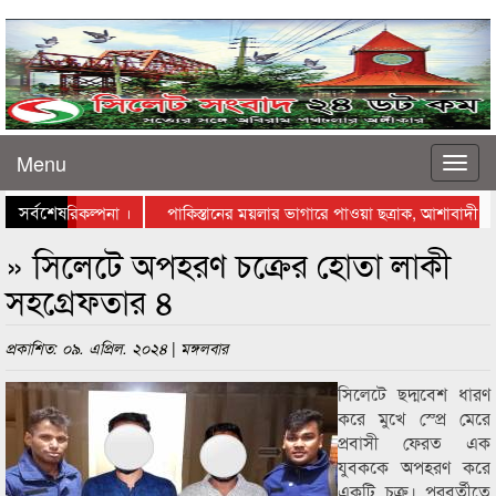
Menu
সর্বশেষ
স্থাপনের পরিকল্পনা ।
পাকিস্তানের ময়লার ভাগারে পাওয়া ছত্রাক, আশাবাদী বিজ্ঞ
্তায় নামলেন ব্যবসায়ীরা
» সিলেটে অপহরণ চক্রের হোতা লাকী
সহগ্রেফতার ৪
প্রকাশিত: ০৯. এপ্রিল. ২০২৪ | মঙ্গলবার
সিলেটে ছদ্মবেশ ধারণ
করে মুখে স্প্রে মেরে
প্রবাসী ফেরত এক
যুবককে অপহরণ করে
একটি চক্র। পরবর্তীতে