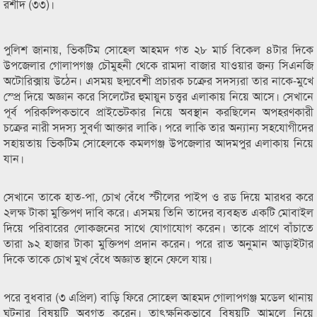
রশীদ (৩৩)।
পুলিশ জানায়, ভিকটিম সোহেল আহমদ গত ২৮ মার্চ বিকেল ৪টার দিকে
উপজেলার গোলাপগঞ্জ চৌমুহনী থেকে রামদা বাজার যাওয়ার জন্য সিএনজি
অটোরিক্সায় উঠেন। এসময় ছদ্মবেশী প্রচারক চক্রের সদস্যরা তার নাকে-মুখে
স্প্রে দিয়ে অজ্ঞান করে সিলেটের হুমায়ুন চত্ত্বর এলাকায় নিয়ে আসে। সেখানে
পূর্ব পরিকল্পিকভাবে প্রাইভেটকার নিয়ে অবস্থান করছিলেন অপহরণকারী
চক্রের নারী সদস্য সুবর্ণা আক্তার লাকি। পরে লাকি তার অন্যান্য সহযোগীদের
সহায়তায় ভিকটিম সোহেলকে কমলগঞ্জ উপজেলার আদমপুর এলাকায় নিয়ে
যান।
সেখানে তাকে হাত-পা, চোখ বেঁধে স্টীলের পাইপ ও রড দিয়ে মারধর করে
২লক্ষ টাকা মুক্তিপণ দাবি করে। এসময় তিনি তাদের ব্যবহৃত একটি মোবাইল
দিয়ে পরিবারের লোকজনের সাথে যোগাযোগ করেন। তাকে প্রাণে বাঁচাতে
তারা ৯২ হাজার টাকা মুক্তিপণ প্রদান করেন। পরে রাত অনুমান আড়াইটার
দিকে তাকে চোখ মুখ বেঁধে অজ্ঞাত স্থানে ফেলে যায়।
পরে বুধবার (৩ এপ্রিল) বাড়ি ফিরে সোহেল আহমদ গোলাপগঞ্জ মডেল থানায়
ঘটনার বিষয়টি অবগত করেন। তাৎক্ষনিকভাবে বিষয়টি আমলে নিয়ে