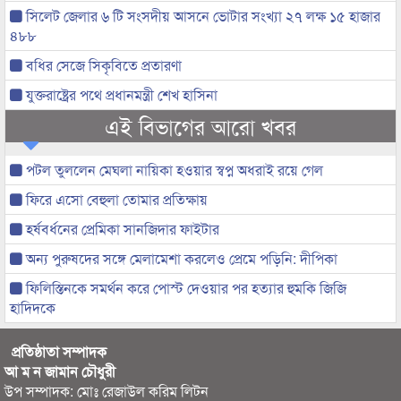
সিলেট জেলার ৬ টি সংসদীয় আসনে ভোটার সংখ্যা ২৭ লক্ষ ১৫ হাজার
৪৮৮
বধির সেজে সিকৃবিতে প্রতারণা
যুক্তরাষ্ট্রের পথে প্রধানমন্ত্রী শেখ হাসিনা
এই বিভাগের আরো খবর
পটল তুললেন মেঘলা নায়িকা হওয়ার স্বপ্ন অধরাই রয়ে গেল
ফিরে এসো বেহুলা তোমার প্রতিক্ষায়
হর্ষবর্ধনের প্রেমিকা সানজিদার ফাইটার
অন্য পুরুষদের সঙ্গে মেলামেশা করলেও প্রেমে পড়িনি: দীপিকা
ফিলিস্তিনকে সমর্থন করে পোস্ট দেওয়ার পর হত্যার হুমকি জিজি
হাদিদকে
প্রতিষ্ঠাতা সম্পাদক
আ ম ন জামান চৌধুরী
উপ সম্পাদক: মোঃ রেজাউল করিম লিটন