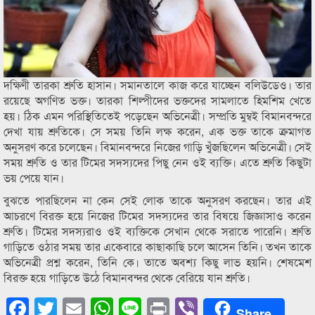
দক্ষিণী তারকা শ্রুতি হাসান। সমানতালে কাজ করে যাচ্ছেন বলিউডেও। তার
রয়েছে অগণিত ভক্ত। তারকা শিল্পীদের ভক্তদের সামলাতে হিমশিম খেতে
হয়। ঠিক এমন পরিস্থিতিতেই পড়েছেন অভিনেত্রী। সম্প্রতি মুম্বই বিমানবন্দরে
দেখা যায় শ্রুতিকে। সে সময় তিনি লক্ষ করেন, এক ভক্ত তাকে ক্রমাগত
অনুসরণ করে চলেছেন। বিমানবন্দরে নিজের গাড়ি খুঁজছিলেন অভিনেত্রী। সেই
সময় শ্রুতি ও তার টিমের সদস্যদের পিছু নেন ওই ব্যক্তি। এতে শ্রুতি কিছুটা
ভয় পেয়ে যান।
বুঝতে পারছিলেন না কেন সেই লোক তাকে অনুসরণ করছেন। তার এই
আচরণে বিরক্ত হয়ে নিজের টিমের সদস্যদের তার বিষয়ে জিজ্ঞাসাও করেন
শ্রুতি। টিমের সদস্যরাও ওই ব্যক্তিকে সেখান থেকে সরাতে পারেনি। শ্রুতি
গাড়িতে ওঠার সময় তার একেবারে কাছাকাছি চলে আসেন তিনি। তখন তাকে
অভিনেত্রী প্রশ্ন করেন, তিনি কে। তাতে অবশ্য কিছু লাভ হয়নি। শেষমেশ
বিরক্ত হয়ে গাড়িতে উঠে বিমানবন্দর থেকে বেরিয়ে যান শ্রুতি।
Facebook
Twitter
Email
WhatsApp
Line
Print
Viber
Share